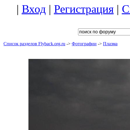
|
Вход
|
Регистрация
|
С
Список разделов Flyback.org.ru
->
Фотографии
->
Плазма