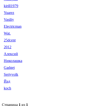
kirill1979
Yuarez
Vasiliy
Electricman
Wat.
25dcent
2012
Алексий
Николашка
Gadget
Seriyvolk
Йад
koch
Страница
1
из
1