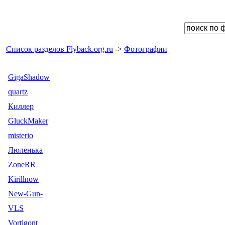
Список разделов Flyback.org.ru
->
Фотографии
GigaShadow
quartz
Киллер
GluckMaker
misterio
Люленька
ZoneRR
Kirillnow
New-Gun-
VLS
Vortigont