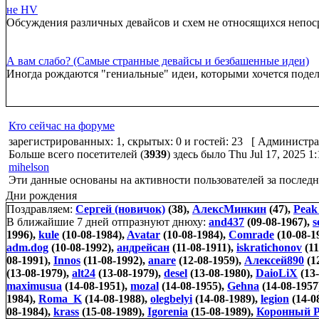
не HV
Обсуждения различных девайсов и схем не относящихся непо
А вам слабо? (Самые странные девайсы и безбашенные идеи)
Иногда рождаются "гениальные" идеи, которыми хочется подел
Кто сейчас на форуме
зарегистрированных: 1, скрытых: 0 и гостей: 23 [
Администра
Больше всего посетителей (
3939
) здесь было Thu Jul 17, 2025 1
mihelson
Эти данные основаны на активности пользователей за последн
Дни рождения
Поздравляем:
Сергей (новичок)
(38),
АлексМинкин
(47),
Peak
В ближайшие 7 дней отпразнуют днюху:
and437
(09-08-1967),
s
1996),
kule
(10-08-1984),
Avatar
(10-08-1984),
Comrade
(10-08-1
adm.dog
(10-08-1992),
андрейсан
(11-08-1911),
iskratichonov
(11
08-1991),
Innos
(11-08-1992),
anare
(12-08-1959),
Алексей890
(1
(13-08-1979),
alt24
(13-08-1979),
desel
(13-08-1980),
DaioLiX
(13-
maximusua
(14-08-1951),
mozal
(14-08-1955),
Gehna
(14-08-1957
1984),
Roma_K
(14-08-1988),
olegbelyi
(14-08-1989),
legion
(14-0
08-1984),
krass
(15-08-1989),
Igorenia
(15-08-1989),
Коронный Р