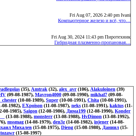
Fri Aug 07, 2026 2:40 pm Ivani
Компьютерное железо и всё, что…
Fri Aug 30, 2024 11:43 pm Пиротехник
Гибридная плазменно-пропановая…
eadlegolas
(35),
Amtrak
(32),
alex_avr
(106),
Alakuloinen
(39)
HV
(09-08-1987),
Mavron4000
(09-08-1990),
mikhal7
(09-08-
_chester
(10-08-1989),
Super
(10-08-1991),
Chita
(10-08-1991),
-08-1982),
EXpoison
(11-08-1987),
neks
(11-08-1991),
kaktus
(11-
2-08-1985),
Saigon
(12-08-1986),
Дима199
(12-08-1990),
Konder
__
(13-08-1988),
monsterr
(13-08-1988),
HvDimon
(13-08-1992),
76),
mssmag
(14-08-1979),
den3z
(14-08-1982),
injener
(14-08-
хаил Михалев
(15-08-1975),
Dieng
(15-08-1980),
Даниил
(15-
ktozawr
(15-08-1997)