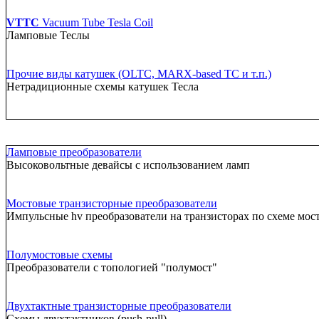
VTTC
Vacuum Tube Tesla Coil
Ламповые Теслы
Прочие виды катушек (OLTC, MARX-based TC и т.п.)
Нетрадиционные схемы катушек Тесла
Ламповые преобразователи
Высоковольтные девайсы с использованием ламп
Мостовые транзисторные преобразователи
Импульсные hv преобразователи на транзисторах по схеме мос
Полумостовые схемы
Преобразователи с топологией "полумост"
Двухтактные транзисторные преобразователи
Схемы двухтактников (push-pull)