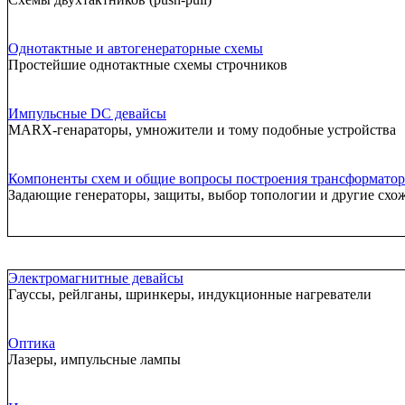
Однотактные и автогенераторные схемы
Простейшие однотактные схемы строчников
Импульсные DC девайсы
MARX-генараторы, умножители и тому подобные устройства
Компоненты схем и общие вопросы построения трансформатор
Задающие генераторы, защиты, выбор топологии и другие схо
Электромагнитные девайсы
Гауссы, рейлганы, шринкеры, индукционные нагреватели
Оптика
Лазеры, импульсные лампы