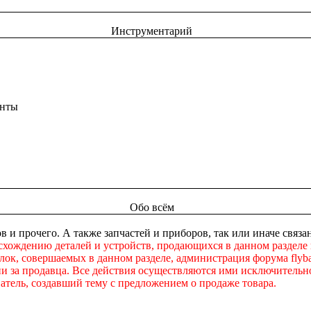
Инструментарий
енты
Обо всём
в и прочего. А также запчастей и приборов, так или иначе свя
схождению деталей и устройств, продающихся в данном разделе
ок, совершаемых в данном разделе, администрация форума flybac
ни за продавца. Все действия осуществляются ими исключительно
атель, создавший тему с предложением о продаже товара.