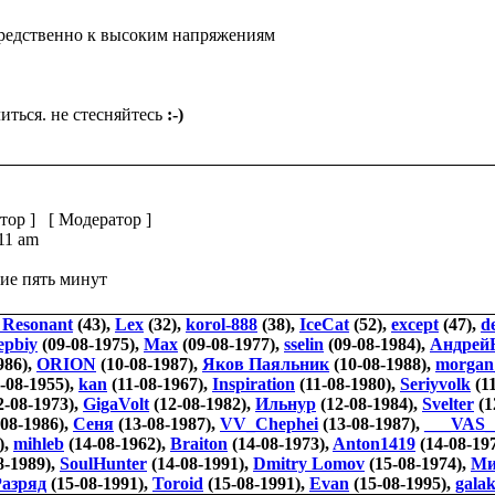
средственно к высоким напряжениям
иться. не стесняйтесь
:-)
тор
] [
Модератор
]
:11 am
ие пять минут
 Resonant
(43),
Lex
(32),
korol-888
(38),
IceCat
(52),
except
(47),
d
epbiy
(09-08-1975),
Max
(09-08-1977),
sselin
(09-08-1984),
Андрей
986),
ORION
(10-08-1987),
Яков Паяльник
(10-08-1988),
morgan
-08-1955),
kan
(11-08-1967),
Inspiration
(11-08-1980),
Seriyvolk
(11
2-08-1973),
GigaVolt
(12-08-1982),
Ильнур
(12-08-1984),
Svelter
(1
08-1986),
Сеня
(13-08-1987),
VV_Chephei
(13-08-1987),
___VAS_
),
mihleb
(14-08-1962),
Braiton
(14-08-1973),
Anton1419
(14-08-19
8-1989),
SoulHunter
(14-08-1991),
Dmitry Lomov
(15-08-1974),
Ми
азряд
(15-08-1991),
Toroid
(15-08-1991),
Evan
(15-08-1995),
gala