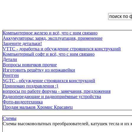
Компьютерное железо и всё, что с ним связано
Аккумуляторы: заряд, эксплуатация, применение
Зацените детальки!
VTTC - доработка и обсуждение строящихся конструкций
Компьютерный софт и всё, что с ним связано
Детали
Вопросы новичков прочие
Изготовить решётку из нержавейки
Рентген
SGTC - обсуждение строящихся конструкций
Принимаю поздравления :}
вопросы по работе форума - замечания, предложения
Радиопередающие и радиоприёмные устройства
Фото-видеотехника
Продам мальков Хромис Красавец
Схемы
Схемы высоковольтных преобразователей, катушек тесла и их