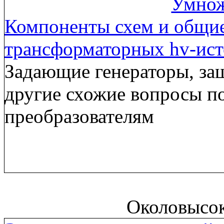
Умнож
Компоненты схем и общи
трансформаторных hv-ис
Задающие генераторы, за
другие схожие вопросы п
преобразователям
Околовысо