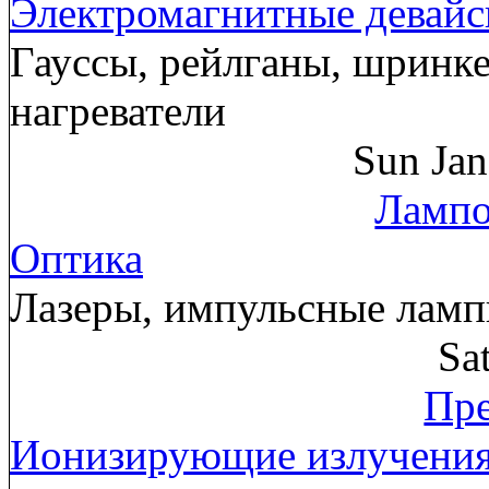
Электромагнитные девай
Гауссы, рейлганы, шринк
нагреватели
Sun Ja
Лампо
Оптика
Лазеры, импульсные лам
Sa
Пре
Ионизирующие излучени