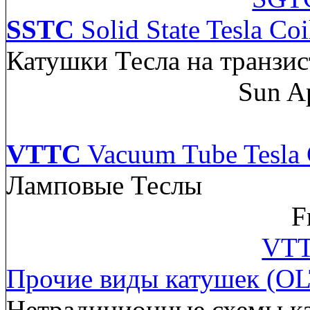
SSTC
Solid State Tesla Coi
Катушки Тесла на транзис
Sun A
VTTC
Vacuum Tube Tesla 
Ламповые Теслы
F
VTT
Прочие виды катушек (OL
Нетрадиционные схемы к