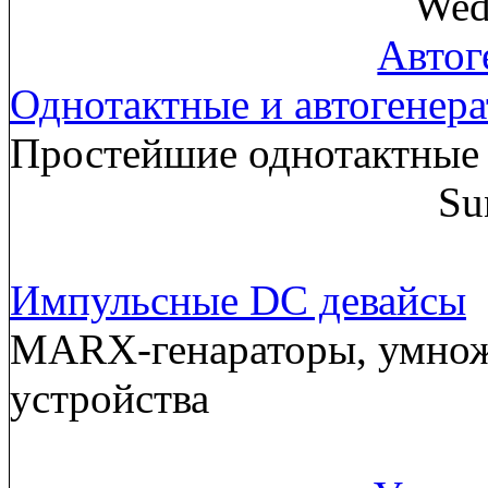
Wed
Автог
Однотактные и автогенер
Простейшие однотактные 
Su
Импульсные DC девайсы
MARX-генараторы, умнож
устройства