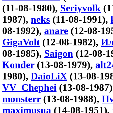
(11-08-1980),
Seriyvolk
(1
1987),
neks
(11-08-1991),
08-1992),
anare
(12-08-19
GigaVolt
(12-08-1982),
Ил
08-1985),
Saigon
(12-08-1
Konder
(13-08-1979),
alt2
1980),
DaioLiX
(13-08-19
VV_Chephei
(13-08-1987)
monsterr
(13-08-1988),
H
maximusua
(14-08-1951),