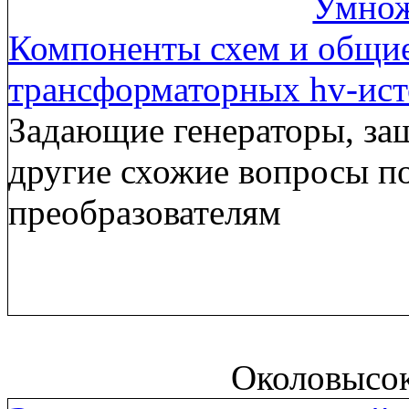
Умнож
Компоненты схем и общи
трансформаторных hv-ис
Задающие генераторы, за
другие схожие вопросы п
преобразователям
Околовысо