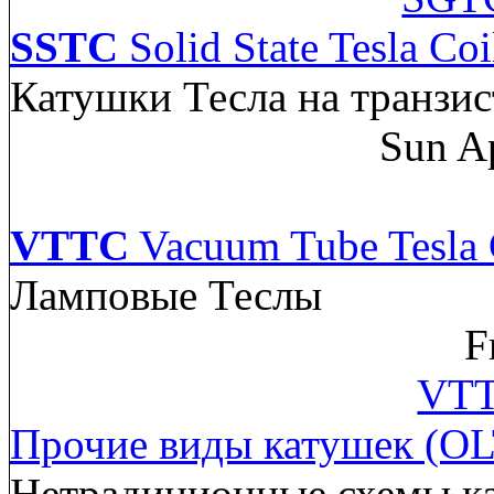
SSTC
Solid State Tesla Coi
Катушки Тесла на транзис
Sun A
VTTC
Vacuum Tube Tesla 
Ламповые Теслы
F
VTT
Прочие виды катушек (OL
Нетрадиционные схемы к