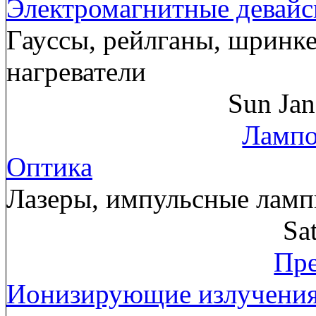
Электромагнитные девай
Гауссы, рейлганы, шринк
нагреватели
Sun Ja
Лампо
Оптика
Лазеры, импульсные лам
Sa
Пре
Ионизирующие излучени