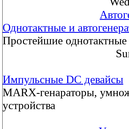
Wed
Автог
Однотактные и автогенер
Простейшие однотактные 
Su
Импульсные DC девайсы
MARX-генараторы, умнож
устройства