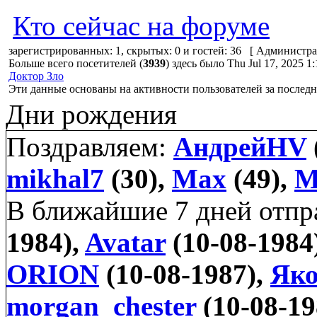
Кто сейчас на форуме
зарегистрированных: 1, скрытых: 0 и гостей: 36 [
Администра
Больше всего посетителей (
3939
) здесь было Thu Jul 17, 2025 1
Доктор Зло
Эти данные основаны на активности пользователей за последн
Дни рождения
Поздравляем:
АндрейHV
mikhal7
(30),
Max
(49),
M
В ближайшие 7 дней отп
1984),
Avatar
(10-08-1984
ORION
(10-08-1987),
Яко
morgan_chester
(10-08-19