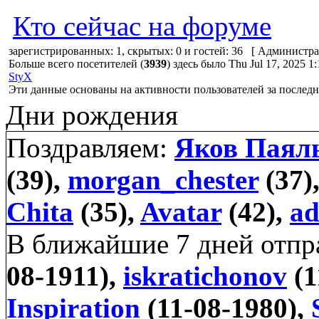
Кто сейчас на форуме
зарегистрированных: 1, скрытых: 0 и гостей: 36 [
Администра
Больше всего посетителей (
3939
) здесь было Thu Jul 17, 2025 1
StyX
Эти данные основаны на активности пользователей за последн
Дни рождения
Поздравляем:
Яков Паял
(39),
morgan_chester
(37)
Chita
(35),
Avatar
(42),
a
В ближайшие 7 дней отп
08-1911),
iskratichonov
(1
Inspiration
(11-08-1980),