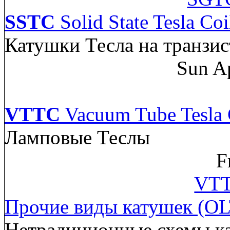
SSTC
Solid State Tesla Coi
Катушки Тесла на транзис
Sun A
VTTC
Vacuum Tube Tesla 
Ламповые Теслы
F
VTT
Прочие виды катушек (OL
Нетрадиционные схемы к