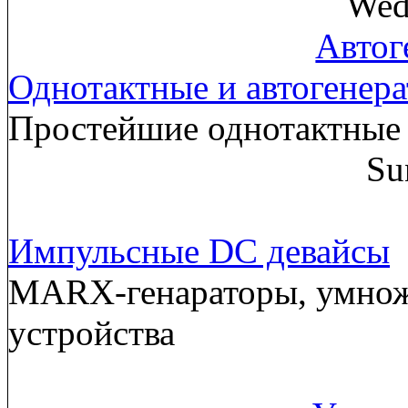
Wed
Автог
Однотактные и автогенер
Простейшие однотактные 
Su
Импульсные DC девайсы
MARX-генараторы, умнож
устройства