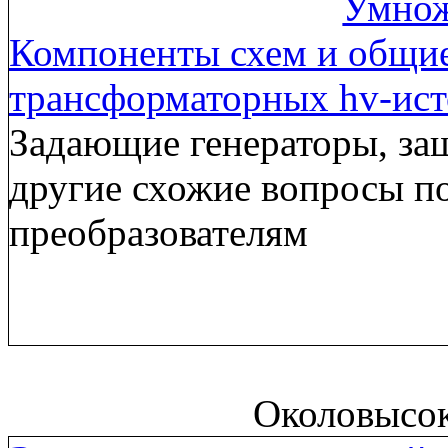
Умнож
Компоненты схем и общи
трансформаторных hv-ис
Задающие генераторы, за
другие схожие вопросы п
преобразователям
Околовысо