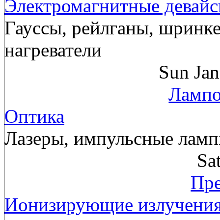
Электромагнитные девай
Гауссы, рейлганы, шринк
нагреватели
Sun Ja
Лампо
Оптика
Лазеры, импульсные лам
Sa
Пре
Ионизирующие излучени