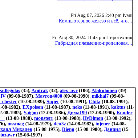
Fri Aug 07, 2026 2:40 pm Ivani
Компьютерное железо и всё, что…
Fri Aug 30, 2024 11:43 pm Пиротехник
Гибридная плазменно-пропановая…
eadlegolas
(35),
Amtrak
(32),
alex_avr
(106),
Alakuloinen
(39)
HV
(09-08-1987),
Mavron4000
(09-08-1990),
mikhal7
(09-08-
_chester
(10-08-1989),
Super
(10-08-1991),
Chita
(10-08-1991),
-08-1982),
EXpoison
(11-08-1987),
neks
(11-08-1991),
kaktus
(11-
2-08-1985),
Saigon
(12-08-1986),
Дима199
(12-08-1990),
Konder
__
(13-08-1988),
monsterr
(13-08-1988),
HvDimon
(13-08-1992),
76),
mssmag
(14-08-1979),
den3z
(14-08-1982),
injener
(14-08-
хаил Михалев
(15-08-1975),
Dieng
(15-08-1980),
Даниил
(15-
ktozawr
(15-08-1997)