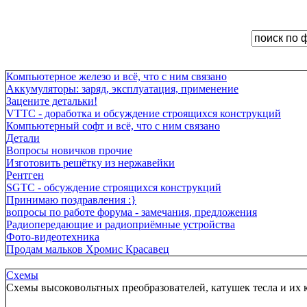
Компьютерное железо и всё, что с ним связано
Аккумуляторы: заряд, эксплуатация, применение
Зацените детальки!
VTTC - доработка и обсуждение строящихся конструкций
Компьютерный софт и всё, что с ним связано
Детали
Вопросы новичков прочие
Изготовить решётку из нержавейки
Рентген
SGTC - обсуждение строящихся конструкций
Принимаю поздравления :}
вопросы по работе форума - замечания, предложения
Радиопередающие и радиоприёмные устройства
Фото-видеотехника
Продам мальков Хромис Красавец
Схемы
Схемы высоковольтных преобразователей, катушек тесла и их