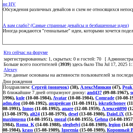
не HV
Обсуждения различных девайсов и схем не относящихся непо
А вам слабо? (Самые странные девайсы и безбашенные идеи)
Иногда рождаются "гениальные" идеи, которыми хочется подел
Кто сейчас на форуме
зарегистрированных: 1, скрытых: 0 и гостей: 70 [
Администра
Больше всего посетителей (
3939
) здесь было Thu Jul 17, 2025 1
Alexey
Эти данные основаны на активности пользователей за последн
Дни рождения
Поздравляем:
Сергей (новичок)
(38),
АлексМинкин
(47),
Peak
В ближайшие 7 дней отпразнуют днюху:
and437
(09-08-1967),
s
1996),
kule
(10-08-1984),
Avatar
(10-08-1984),
Comrade
(10-08-1
adm.dog
(10-08-1992),
андрейсан
(11-08-1911),
iskratichonov
(11
08-1991),
Innos
(11-08-1992),
anare
(12-08-1959),
Алексей890
(1
(13-08-1979),
alt24
(13-08-1979),
desel
(13-08-1980),
DaioLiX
(13-
maximusua
(14-08-1951),
mozal
(14-08-1955),
Gehna
(14-08-1957
1984),
Roma_K
(14-08-1988),
olegbelyi
(14-08-1989),
legion
(14-0
08-1984),
krass
(15-08-1989),
Igorenia
(15-08-1989),
Коронный Р