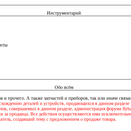
Инструментарий
енты
Обо всём
в и прочего. А также запчастей и приборов, так или иначе свя
схождению деталей и устройств, продающихся в данном разделе
ок, совершаемых в данном разделе, администрация форума flybac
ни за продавца. Все действия осуществляются ими исключительно
атель, создавший тему с предложением о продаже товара.