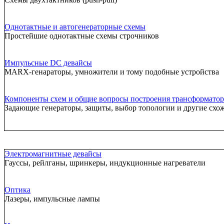
Однотактные и автогенераторные схемы
Простейшие однотактные схемы строчников
Импульсные DC девайсы
MARX-генараторы, умножители и тому подобные устройства
Компоненты схем и общие вопросы построения трансформатор
Задающие генераторы, защиты, выбор топологии и другие схо
Электромагнитные девайсы
Гауссы, рейлганы, шринкеры, индукционные нагреватели
Оптика
Лазеры, импульсные лампы