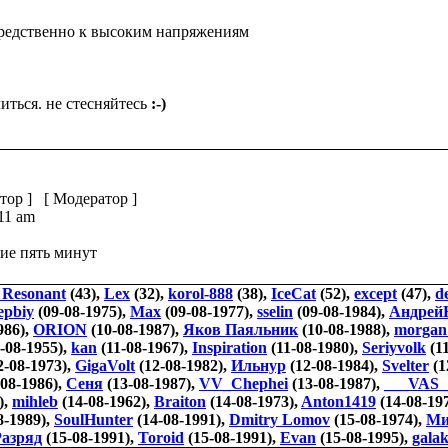
средственно к высоким напряжениям
иться. не стесняйтесь
:-)
тор
] [
Модератор
]
:11 am
ие пять минут
 Resonant
(43),
Lex
(32),
korol-888
(38),
IceCat
(52),
except
(47),
d
epbiy
(09-08-1975),
Max
(09-08-1977),
sselin
(09-08-1984),
Андрей
986),
ORION
(10-08-1987),
Яков Паяльник
(10-08-1988),
morgan
-08-1955),
kan
(11-08-1967),
Inspiration
(11-08-1980),
Seriyvolk
(11
2-08-1973),
GigaVolt
(12-08-1982),
Ильнур
(12-08-1984),
Svelter
(1
08-1986),
Сеня
(13-08-1987),
VV_Chephei
(13-08-1987),
___VAS_
),
mihleb
(14-08-1962),
Braiton
(14-08-1973),
Anton1419
(14-08-19
8-1989),
SoulHunter
(14-08-1991),
Dmitry Lomov
(15-08-1974),
Ми
азряд
(15-08-1991),
Toroid
(15-08-1991),
Evan
(15-08-1995),
gala