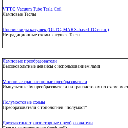
VTTC
Vacuum Tube Tesla Coil
Ламповые Теслы
Прочие виды катушек (OLTC, MARX-based TC и т.п.)
Нетрадиционные схемы катушек Тесла
Ламповые преобразователи
Высоковольтные девайсы с использованием ламп
Мостовые транзисторные преобразователи
Импульсные hv преобразователи на транзисторах по схеме мос
Полумостовые схемы
Преобразователи с топологией "полумост"
Двухтактные транзисторные преобразователи
Схемы двухтактников (push-pull)