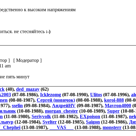
средственно к высоким напряжениям
иться. не стесняйтесь
:-)
тор
] [
Модератор
]
:11 am
ие пять минут
ck
(40),
ded_mazay
(62)
k2003
(07-08-1986),
Icklezomg
(07-08-1990),
Ulitos
(07-08-1996),
al
inen
(08-08-1987),
Сергей (новичок)
(08-08-1988),
korol-888
(08-0
1977),
sselin
(09-08-1984),
АндрейHV
(09-08-1987),
Mavron4000
(0
яльник
(10-08-1988),
morgan_chester
(10-08-1989),
Super
(10-08-
on
(11-08-1980),
Seriyvolk
(11-08-1982),
EXpoison
(11-08-1987),
ne
льнур
(12-08-1984),
Svelter
(12-08-1985),
Saigon
(12-08-1986),
Ди
_Chephei
(13-08-1987),
___VAS___
(13-08-1988),
monsterr
(13-08