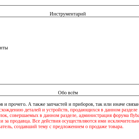
Инструментарий
енты
Обо всём
в и прочего. А также запчастей и приборов, так или иначе свя
схождению деталей и устройств, продающихся в данном разделе
ок, совершаемых в данном разделе, администрация форума flybac
ни за продавца. Все действия осуществляются ими исключительно
атель, создавший тему с предложением о продаже товара.