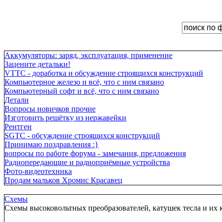
Аккумуляторы: заряд, эксплуатация, применение
Зацените детальки!
VTTC - доработка и обсуждение строящихся конструкций
Компьютерное железо и всё, что с ним связано
Компьютерный софт и всё, что с ним связано
Детали
Вопросы новичков прочие
Изготовить решётку из нержавейки
Рентген
SGTC - обсуждение строящихся конструкций
Принимаю поздравления :}
вопросы по работе форума - замечания, предложения
Радиопередающие и радиоприёмные устройства
Фото-видеотехника
Продам мальков Хромис Красавец
Схемы
Схемы высоковольтных преобразователей, катушек тесла и их