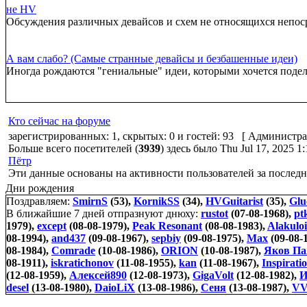
не HV
Обсуждения различных девайсов и схем не относящихся непо
А вам слабо? (Самые странные девайсы и безбашенные идеи)
Иногда рождаются "гениальные" идеи, которыми хочется подел
Кто сейчас на форуме
зарегистрированных: 1, скрытых: 0 и гостей: 93 [
Администра
Больше всего посетителей (
3939
) здесь было Thu Jul 17, 2025 1
Пётр
Эти данные основаны на активности пользователей за последн
Дни рождения
Поздравляем:
SmirnS
(53),
KornikSS
(34),
HVGuitarist
(35),
Glu
В ближайшие 7 дней отпразнуют днюху:
rustot
(07-08-1968),
pt
1979),
except
(08-08-1979),
Peak Resonant
(08-08-1983),
Alakulo
08-1994),
and437
(09-08-1967),
sepbiy
(09-08-1975),
Max
(09-08-
08-1984),
Comrade
(10-08-1986),
ORION
(10-08-1987),
Яков Па
08-1911),
iskratichonov
(11-08-1955),
kan
(11-08-1967),
Inspirati
(12-08-1959),
Алексей890
(12-08-1973),
GigaVolt
(12-08-1982),
И
desel
(13-08-1980),
DaioLiX
(13-08-1986),
Сеня
(13-08-1987),
VV