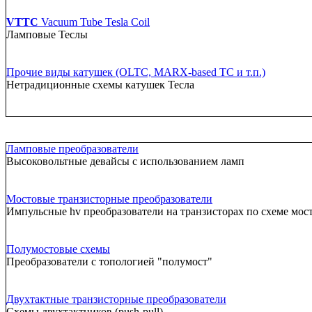
VTTC
Vacuum Tube Tesla Coil
Ламповые Теслы
Прочие виды катушек (OLTC, MARX-based TC и т.п.)
Нетрадиционные схемы катушек Тесла
Ламповые преобразователи
Высоковольтные девайсы с использованием ламп
Мостовые транзисторные преобразователи
Импульсные hv преобразователи на транзисторах по схеме мос
Полумостовые схемы
Преобразователи с топологией "полумост"
Двухтактные транзисторные преобразователи
Схемы двухтактников (push-pull)