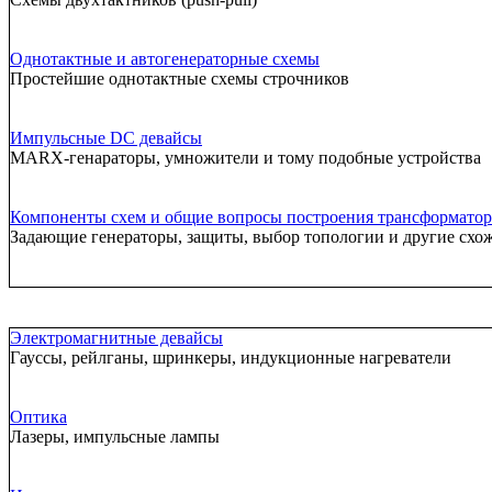
Однотактные и автогенераторные схемы
Простейшие однотактные схемы строчников
Импульсные DC девайсы
MARX-генараторы, умножители и тому подобные устройства
Компоненты схем и общие вопросы построения трансформатор
Задающие генераторы, защиты, выбор топологии и другие схо
Электромагнитные девайсы
Гауссы, рейлганы, шринкеры, индукционные нагреватели
Оптика
Лазеры, импульсные лампы