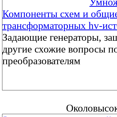
Умнож
Компоненты схем и общи
трансформаторных hv-ис
Задающие генераторы, за
другие схожие вопросы п
преобразователям
Околовысо