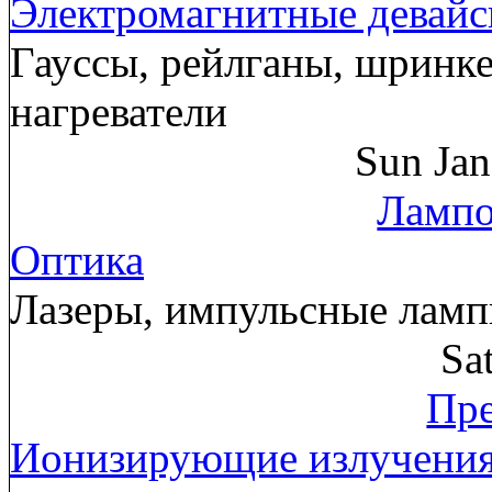
Электромагнитные девай
Гауссы, рейлганы, шринк
нагреватели
Sun Ja
Лампо
Оптика
Лазеры, импульсные лам
Sa
Пре
Ионизирующие излучени