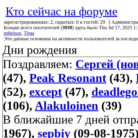
Кто сейчас на форуме
зарегистрированных: 2, скрытых: 0 и гостей: 29 [
Администра
Больше всего посетителей (
3939
) здесь было Thu Jul 17, 2025 1
mihelson
,
Тёма
Эти данные основаны на активности пользователей за последн
Дни рождения
Поздравляем:
Сергей (но
(47),
Peak Resonant
(43),
(52),
except
(47),
deadlego
(106),
Alakuloinen
(39)
В ближайшие 7 дней отп
1967),
sepbiy
(09-08-1975