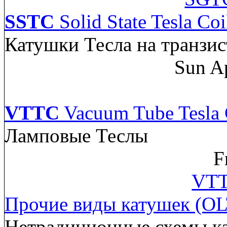
SSTC
Solid State Tesla Coi
Катушки Тесла на транзис
Sun A
VTTC
Vacuum Tube Tesla 
Ламповые Теслы
F
VTT
Прочие виды катушек (OL
Нетрадиционные схемы к