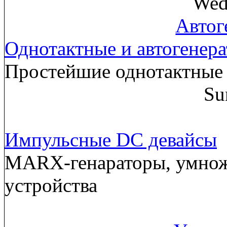
Wed
Автог
Однотактные и автогенер
Простейшие однотактные 
Su
Импульсные DC девайсы
MARX-генараторы, умнож
устройства