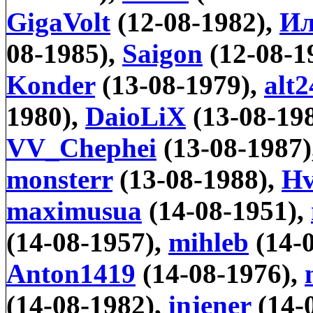
GigaVolt
(12-08-1982),
Ил
08-1985),
Saigon
(12-08-1
Konder
(13-08-1979),
alt2
1980),
DaioLiX
(13-08-19
VV_Chephei
(13-08-1987)
monsterr
(13-08-1988),
H
maximusua
(14-08-1951),
(14-08-1957),
mihleb
(14-
Anton1419
(14-08-1976),
(14-08-1982),
injener
(14-