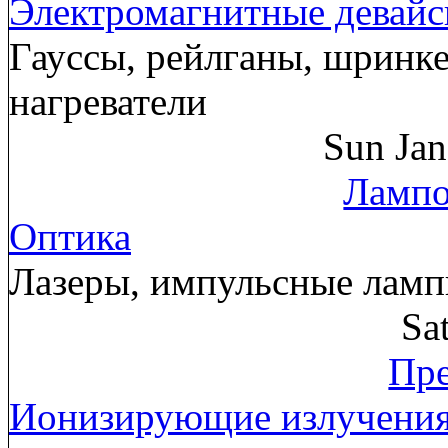
Электромагнитные девай
Гауссы, рейлганы, шринк
нагреватели
Sun Ja
Лампо
Оптика
Лазеры, импульсные лам
Sa
Пре
Ионизирующие излучени