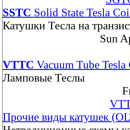
SSTC
Solid State Tesla Coi
Катушки Тесла на транзис
Sun A
VTTC
Vacuum Tube Tesla 
Ламповые Теслы
F
VTT
Прочие виды катушек (OL
Нетрадиционные схемы к