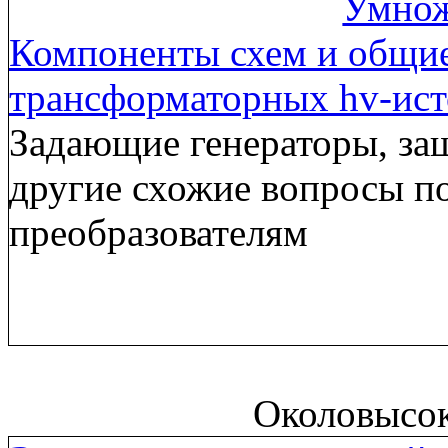
Умнож
Компоненты схем и общи
трансформаторных hv-ис
Задающие генераторы, за
другие схожие вопросы п
преобразователям
Околовысо