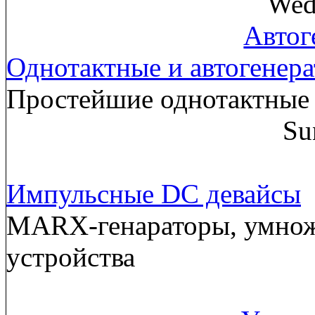
Wed
Автог
Однотактные и автогенер
Простейшие однотактные 
Su
Импульсные DC девайсы
MARX-генараторы, умнож
устройства