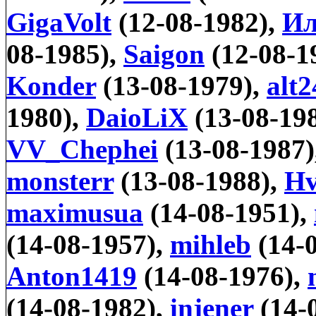
GigaVolt
(12-08-1982),
Ил
08-1985),
Saigon
(12-08-1
Konder
(13-08-1979),
alt2
1980),
DaioLiX
(13-08-19
VV_Chephei
(13-08-1987)
monsterr
(13-08-1988),
H
maximusua
(14-08-1951),
(14-08-1957),
mihleb
(14-
Anton1419
(14-08-1976),
(14-08-1982),
injener
(14-