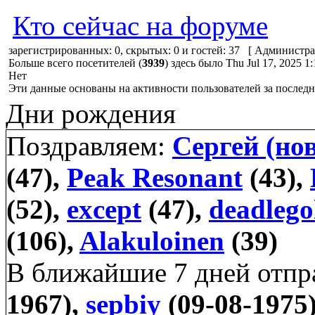
Кто сейчас на форуме
зарегистрированных: 0, скрытых: 0 и гостей: 37 [
Администра
Больше всего посетителей (
3939
) здесь было Thu Jul 17, 2025 1
Нет
Эти данные основаны на активности пользователей за последн
Дни рождения
Поздравляем:
Сергей (но
(47),
Peak Resonant
(43),
(52),
except
(47),
deadlego
(106),
Alakuloinen
(39)
В ближайшие 7 дней отп
1967),
sepbiy
(09-08-1975