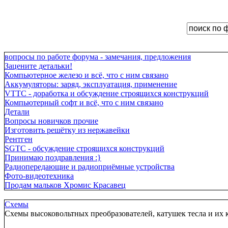
вопросы по работе форума - замечания, предложения
Зацените детальки!
Компьютерное железо и всё, что с ним связано
Аккумуляторы: заряд, эксплуатация, применение
VTTC - доработка и обсуждение строящихся конструкций
Компьютерный софт и всё, что с ним связано
Детали
Вопросы новичков прочие
Изготовить решётку из нержавейки
Рентген
SGTC - обсуждение строящихся конструкций
Принимаю поздравления :}
Радиопередающие и радиоприёмные устройства
Фото-видеотехника
Продам мальков Хромис Красавец
Схемы
Схемы высоковольтных преобразователей, катушек тесла и их