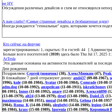
не HV
Обсуждения различных девайсов и схем не относящихся непо
А вам слабо? (Самые странные девайсы и безбашенные идеи)
Иногда рождаются "гениальные" идеи, которыми хочется подел
Кто сейчас на форуме
зарегистрированных: 1, скрытых: 0 и гостей: 44 [
Администра
Больше всего посетителей (
3939
) здесь было Thu Jul 17, 2025 1
ArTesla
Эти данные основаны на активности пользователей за последн
Дни рождения
Поздравляем:
Сергей (новичок)
(38),
АлексМинкин
(47),
Peak
В ближайшие 7 дней отпразнуют днюху:
and437
(09-08-1967),
s
1996),
kule
(10-08-1984),
Avatar
(10-08-1984),
Comrade
(10-08-1
adm.dog
(10-08-1992),
андрейсан
(11-08-1911),
iskratichonov
(11
08-1991),
Innos
(11-08-1992),
anare
(12-08-1959),
Алексей890
(1
(13-08-1979),
alt24
(13-08-1979),
desel
(13-08-1980),
DaioLiX
(13-
maximusua
(14-08-1951),
mozal
(14-08-1955),
Gehna
(14-08-1957
1984),
Roma_K
(14-08-1988),
olegbelyi
(14-08-1989),
legion
(14-0
08-1984),
krass
(15-08-1989),
Igorenia
(15-08-1989),
Коронный Р