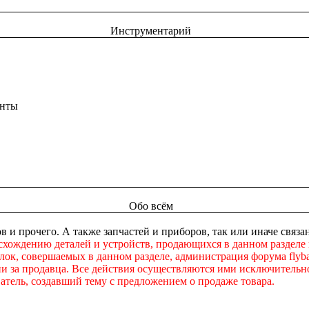
Инструментарий
енты
Обо всём
в и прочего. А также запчастей и приборов, так или иначе свя
схождению деталей и устройств, продающихся в данном разделе
ок, совершаемых в данном разделе, администрация форума flybac
ни за продавца. Все действия осуществляются ими исключительно
атель, создавший тему с предложением о продаже товара.