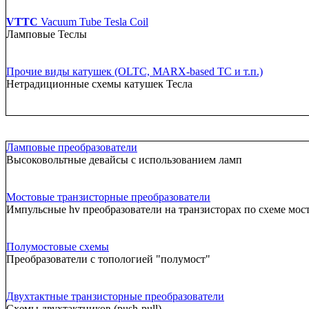
VTTC
Vacuum Tube Tesla Coil
Ламповые Теслы
Прочие виды катушек (OLTC, MARX-based TC и т.п.)
Нетрадиционные схемы катушек Тесла
Ламповые преобразователи
Высоковольтные девайсы с использованием ламп
Мостовые транзисторные преобразователи
Импульсные hv преобразователи на транзисторах по схеме мос
Полумостовые схемы
Преобразователи с топологией "полумост"
Двухтактные транзисторные преобразователи
Схемы двухтактников (push-pull)