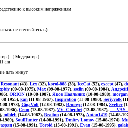
средственно к высоким напряжениям
иться. не стесняйтесь
:-)
тор
] [
Модератор
]
:11 am
ие пять минут
 Resonant
(43),
Lex
(32),
korol-888
(38),
IceCat
(52),
except
(47),
d
epbiy
(09-08-1975),
Max
(09-08-1977),
sselin
(09-08-1984),
Андрей
986),
ORION
(10-08-1987),
Яков Паяльник
(10-08-1988),
morgan
-08-1955),
kan
(11-08-1967),
Inspiration
(11-08-1980),
Seriyvolk
(11
2-08-1973),
GigaVolt
(12-08-1982),
Ильнур
(12-08-1984),
Svelter
(1
08-1986),
Сеня
(13-08-1987),
VV_Chephei
(13-08-1987),
___VAS_
),
mihleb
(14-08-1962),
Braiton
(14-08-1973),
Anton1419
(14-08-19
8-1989),
SoulHunter
(14-08-1991),
Dmitry Lomov
(15-08-1974),
Ми
азряд
(15-08-1991),
Toroid
(15-08-1991),
Evan
(15-08-1995),
gala