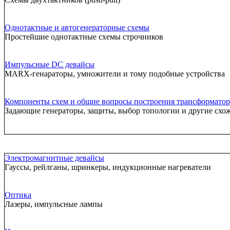
Однотактные и автогенераторные схемы
Простейшие однотактные схемы строчников
Импульсные DC девайсы
MARX-генараторы, умножители и тому подобные устройства
Компоненты схем и общие вопросы построения трансформатор
Задающие генераторы, защиты, выбор топологии и другие схо
Электромагнитные девайсы
Гауссы, рейлганы, шринкеры, индукционные нагреватели
Оптика
Лазеры, импульсные лампы