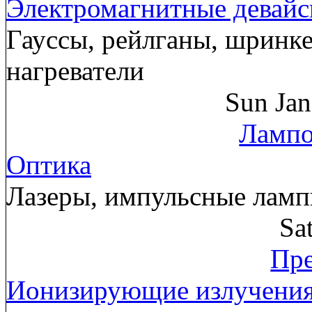
Электромагнитные девай
Гауссы, рейлганы, шринк
нагреватели
Sun Ja
Лампо
Оптика
Лазеры, импульсные лам
Sa
Пре
Ионизирующие излучени