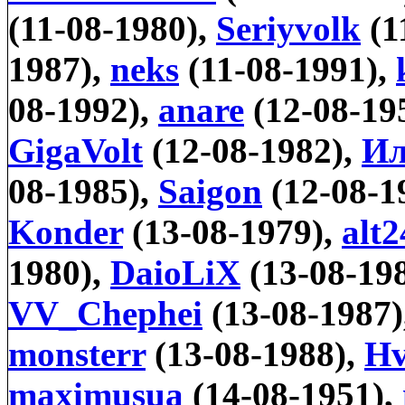
(11-08-1980),
Seriyvolk
(1
1987),
neks
(11-08-1991),
08-1992),
anare
(12-08-19
GigaVolt
(12-08-1982),
Ил
08-1985),
Saigon
(12-08-1
Konder
(13-08-1979),
alt2
1980),
DaioLiX
(13-08-19
VV_Chephei
(13-08-1987)
monsterr
(13-08-1988),
H
maximusua
(14-08-1951),