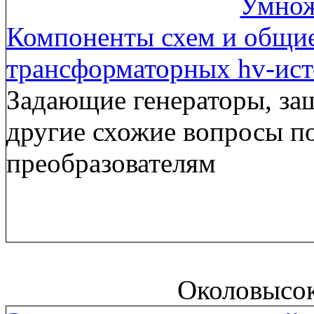
Умнож
Компоненты схем и общи
трансформаторных hv-ис
Задающие генераторы, за
другие схожие вопросы п
преобразователям
Околовысо