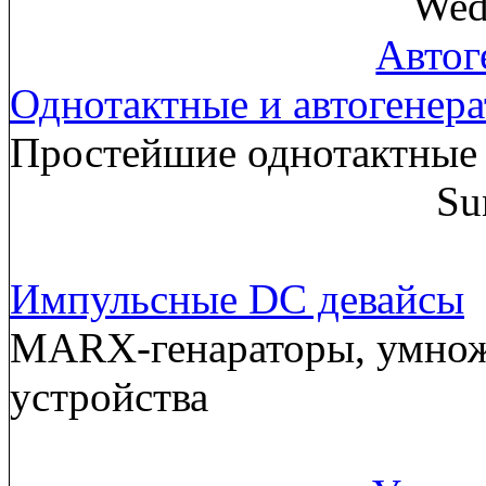
Wed
Автог
Однотактные и автогенер
Простейшие однотактные 
Su
Импульсные DC девайсы
MARX-генараторы, умнож
устройства