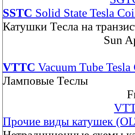
SSTC
Solid State Tesla Coi
Катушки Тесла на транзис
Sun A
VTTC
Vacuum Tube Tesla 
Ламповые Теслы
F
VTT
Прочие виды катушек (OL
Нетрадиционные схемы к