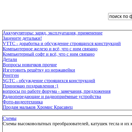
Аккумуляторы: заряд, эксплуатация, применение
Зацените детальки!
VTTC - доработка и обсуждение строящихся конструкций
Компьютерное железо и всё, что с ним связано
Компьютерный софт и всё, что с ним связано
Детали
Вопросы новичков прочие
Изготовить решётку из нержавейки
Рентген
SGTC - обсуждение строящихся конструкций
Принимаю поздравления :}
вопросы по работе форума - замечания, предложения
Радиопередающие и радиоприёмные устройства
Фото-видеотехника
Продам мальков Хромис Красавец
Схемы
Схемы высоковольтных преобразователей, катушек тесла и их