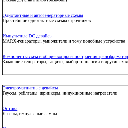
Однотактные и автогенераторные схемы
Простейшие однотактные схемы строчников
Импульсные DC девайсы
MARX-генараторы, умножители и тому подобные устройства
Компоненты схем и общие вопросы построения трансформатор
Задающие генераторы, защиты, выбор топологии и другие схо
Электромагнитные девайсы
Гауссы, рейлганы, шринкеры, индукционные нагреватели
Оптика
Лазеры, импульсные лампы