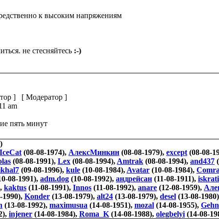
средственно к высоким напряжениям
иться. не стесняйтесь
:-)
тор
] [
Модератор
]
:11 am
ие пять минут
)
IceCat
(08-08-1974),
АлексМинкин
(08-08-1979),
except
(08-08-1
olas
(08-08-1991),
Lex
(08-08-1994),
Amtrak
(08-08-1994),
and437
(
khal7
(09-08-1996),
kule
(10-08-1984),
Avatar
(10-08-1984),
Comra
10-08-1991),
adm.dog
(10-08-1992),
андрейсан
(11-08-1911),
iskrat
),
kaktus
(11-08-1991),
Innos
(11-08-1992),
anare
(12-08-1959),
Але
-1990),
Konder
(13-08-1979),
alt24
(13-08-1979),
desel
(13-08-1980
n
(13-08-1992),
maximusua
(14-08-1951),
mozal
(14-08-1955),
Gehn
2),
injener
(14-08-1984),
Roma_K
(14-08-1988),
olegbelyi
(14-08-19