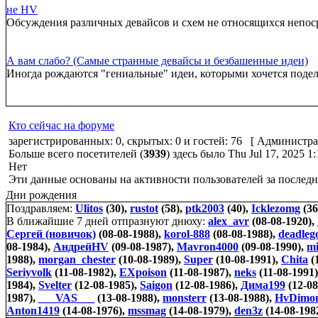
не HV
Обсуждения различных девайсов и схем не относящихся непо
А вам слабо? (Самые странные девайсы и безбашенные идеи)
Иногда рождаются "гениальные" идеи, которыми хочется подел
Кто сейчас на форуме
зарегистрированных: 0, скрытых: 0 и гостей: 76 [
Администра
Больше всего посетителей (
3939
) здесь было Thu Jul 17, 2025 1
Нет
Эти данные основаны на активности пользователей за последн
Дни рождения
Поздравляем:
Ulitos
(30),
rustot
(58),
ptk2003
(40),
Icklezomg
(36
В ближайшие 7 дней отпразнуют днюху:
alex_avr
(08-08-1920),
Сергей (новичок)
(08-08-1988),
korol-888
(08-08-1988),
deadleg
08-1984),
АндрейHV
(09-08-1987),
Mavron4000
(09-08-1990),
mi
1988),
morgan_chester
(10-08-1989),
Super
(10-08-1991),
Chita
(
Seriyvolk
(11-08-1982),
EXpoison
(11-08-1987),
neks
(11-08-1991
1984),
Svelter
(12-08-1985),
Saigon
(12-08-1986),
Дима199
(12-08
1987),
___VAS___
(13-08-1988),
monsterr
(13-08-1988),
HvDimo
Anton1419
(14-08-1976),
mssmag
(14-08-1979),
den3z
(14-08-198