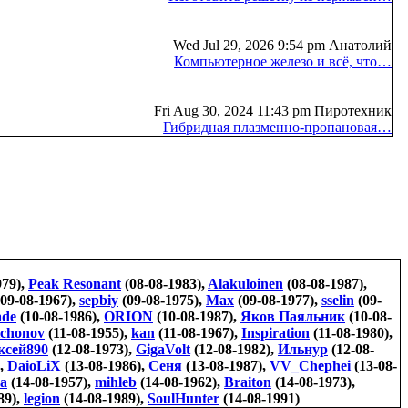
Wed Jul 29, 2026 9:54 pm Анатолий
Компьютерное железо и всё, что…
Fri Aug 30, 2024 11:43 pm Пиротехник
Гибридная плазменно-пропановая…
979),
Peak Resonant
(08-08-1983),
Alakuloinen
(08-08-1987),
09-08-1967),
sepbiy
(09-08-1975),
Max
(09-08-1977),
sselin
(09-
de
(10-08-1986),
ORION
(10-08-1987),
Яков Паяльник
(10-08-
ichonov
(11-08-1955),
kan
(11-08-1967),
Inspiration
(11-08-1980),
ксей890
(12-08-1973),
GigaVolt
(12-08-1982),
Ильнур
(12-08-
),
DaioLiX
(13-08-1986),
Сеня
(13-08-1987),
VV_Chephei
(13-08-
a
(14-08-1957),
mihleb
(14-08-1962),
Braiton
(14-08-1973),
89),
legion
(14-08-1989),
SoulHunter
(14-08-1991)