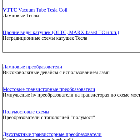
VTTC
Vacuum Tube Tesla Coil
Ламповые Теслы
Прочие виды катушек (OLTC, MARX-based TC и т.п.)
Нетрадиционные схемы катушек Тесла
Ламповые преобразователи
Высоковольтные девайсы с использованием ламп
Мостовые транзисторные преобразователи
Импульсные hv преобразователи на транзисторах по схеме мос
Полумостовые схемы
Преобразователи с топологией "полумост"
Двухтактные транзисторные преобразователи
Схемы двухтактников (push-pull)