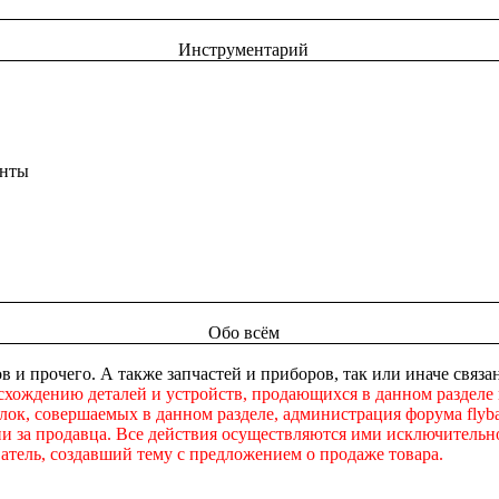
Инструментарий
енты
Обо всём
в и прочего. А также запчастей и приборов, так или иначе свя
схождению деталей и устройств, продающихся в данном разделе
ок, совершаемых в данном разделе, администрация форума flybac
ни за продавца. Все действия осуществляются ими исключительно
атель, создавший тему с предложением о продаже товара.