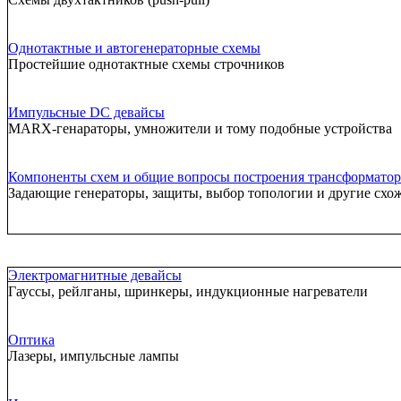
Однотактные и автогенераторные схемы
Простейшие однотактные схемы строчников
Импульсные DC девайсы
MARX-генараторы, умножители и тому подобные устройства
Компоненты схем и общие вопросы построения трансформатор
Задающие генераторы, защиты, выбор топологии и другие схо
Электромагнитные девайсы
Гауссы, рейлганы, шринкеры, индукционные нагреватели
Оптика
Лазеры, импульсные лампы