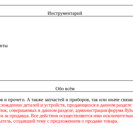
Инструментарий
енты
Обо всём
в и прочего. А также запчастей и приборов, так или иначе свя
схождению деталей и устройств, продающихся в данном разделе
ок, совершаемых в данном разделе, администрация форума flybac
ни за продавца. Все действия осуществляются ими исключительно
атель, создавший тему с предложением о продаже товара.