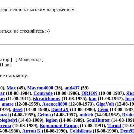
средственно к высоким напряжениям
иться. не стесняйтесь
:-)
атор
] [
Модератор
]
:11 am
ие пять минут
0),
Max
(49),
Mavron4000
(36),
and437
(59)
tar
(10-08-1984),
Comrade
(10-08-1986),
ORION
(10-08-1987),
Як
ан
(11-08-1911),
iskratichonov
(11-08-1955),
kan
(11-08-1967),
Insp
,
anare
(12-08-1959),
Алексей890
(12-08-1973),
GigaVolt
(12-08-19
1979),
desel
(13-08-1980),
DaioLiX
(13-08-1986),
Сеня
(13-08-1987
ozal
(14-08-1955),
Gehna
(14-08-1957),
mihleb
(14-08-1962),
Brait
olegbelyi
(14-08-1989),
legion
(14-08-1989),
SoulHunter
(14-08-199
orenia
(15-08-1989),
Коронный Разряд
(15-08-1991),
Toroid
(15-0
6-08-1986),
Антон К
(16-08-1990),
Coldsilents
(16-08-1990),
Dem9