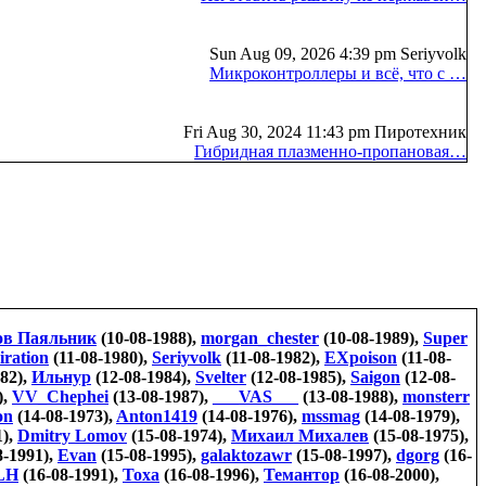
Sun Aug 09, 2026 4:39 pm Seriyvolk
Микроконтроллеры и всё, что с …
Fri Aug 30, 2024 11:43 pm Пиротехник
Гибридная плазменно-пропановая…
ов Паяльник
(10-08-1988),
morgan_chester
(10-08-1989),
Super
iration
(11-08-1980),
Seriyvolk
(11-08-1982),
EXpoison
(11-08-
82),
Ильнур
(12-08-1984),
Svelter
(12-08-1985),
Saigon
(12-08-
),
VV_Chephei
(13-08-1987),
___VAS___
(13-08-1988),
monsterr
on
(14-08-1973),
Anton1419
(14-08-1976),
mssmag
(14-08-1979),
1),
Dmitry Lomov
(15-08-1974),
Михаил Михалев
(15-08-1975),
8-1991),
Evan
(15-08-1995),
galaktozawr
(15-08-1997),
dgorg
(16-
LH
(16-08-1991),
Тоха
(16-08-1996),
Темантор
(16-08-2000),