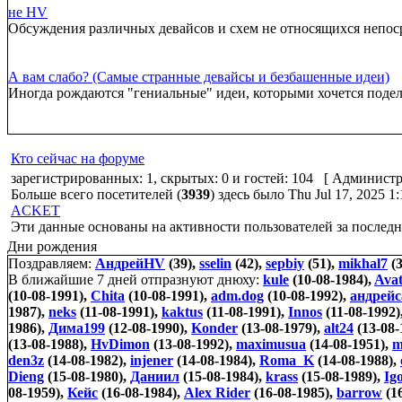
не HV
Обсуждения различных девайсов и схем не относящихся непо
А вам слабо? (Самые странные девайсы и безбашенные идеи)
Иногда рождаются "гениальные" идеи, которыми хочется подел
Кто сейчас на форуме
зарегистрированных: 1, скрытых: 0 и гостей: 104 [
Администр
Больше всего посетителей (
3939
) здесь было Thu Jul 17, 2025 1
ACKET
Эти данные основаны на активности пользователей за последн
Дни рождения
Поздравляем:
АндрейHV
(39),
sselin
(42),
sepbiy
(51),
mikhal7
(3
В ближайшие 7 дней отпразнуют днюху:
kule
(10-08-1984),
Ava
(10-08-1991),
Chita
(10-08-1991),
adm.dog
(10-08-1992),
андрейс
1987),
neks
(11-08-1991),
kaktus
(11-08-1991),
Innos
(11-08-1992)
1986),
Дима199
(12-08-1990),
Konder
(13-08-1979),
alt24
(13-08-
(13-08-1988),
HvDimon
(13-08-1992),
maximusua
(14-08-1951),
m
den3z
(14-08-1982),
injener
(14-08-1984),
Roma_K
(14-08-1988),
Dieng
(15-08-1980),
Даниил
(15-08-1984),
krass
(15-08-1989),
Ig
08-1959),
Кейс
(16-08-1984),
Alex Rider
(16-08-1985),
barrow
(1