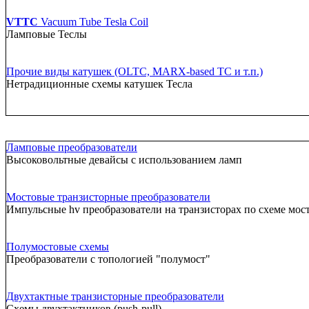
VTTC
Vacuum Tube Tesla Coil
Ламповые Теслы
Прочие виды катушек (OLTC, MARX-based TC и т.п.)
Нетрадиционные схемы катушек Тесла
Ламповые преобразователи
Высоковольтные девайсы с использованием ламп
Мостовые транзисторные преобразователи
Импульсные hv преобразователи на транзисторах по схеме мос
Полумостовые схемы
Преобразователи с топологией "полумост"
Двухтактные транзисторные преобразователи
Схемы двухтактников (push-pull)