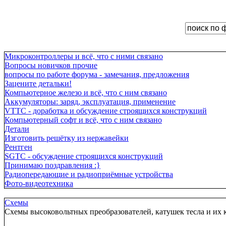
Микроконтроллеры и всё, что с ними связано
Вопросы новичков прочие
вопросы по работе форума - замечания, предложения
Зацените детальки!
Компьютерное железо и всё, что с ним связано
Аккумуляторы: заряд, эксплуатация, применение
VTTC - доработка и обсуждение строящихся конструкций
Компьютерный софт и всё, что с ним связано
Детали
Изготовить решётку из нержавейки
Рентген
SGTC - обсуждение строящихся конструкций
Принимаю поздравления :}
Радиопередающие и радиоприёмные устройства
Фото-видеотехника
Схемы
Схемы высоковольтных преобразователей, катушек тесла и их