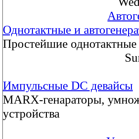
Wed
Автог
Однотактные и автогенер
Простейшие однотактные 
Su
Импульсные DC девайсы
MARX-генараторы, умнож
устройства