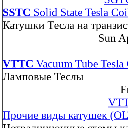
SSTC
Solid State Tesla Coi
Катушки Тесла на транзис
Sun A
VTTC
Vacuum Tube Tesla 
Ламповые Теслы
F
VTT
Прочие виды катушек (OL
Нетрадиционные схемы к