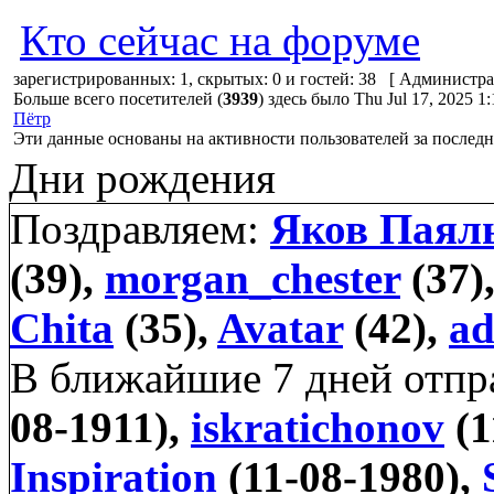
Кто сейчас на форуме
зарегистрированных: 1, скрытых: 0 и гостей: 38 [
Администра
Больше всего посетителей (
3939
) здесь было Thu Jul 17, 2025 1
Пётр
Эти данные основаны на активности пользователей за последн
Дни рождения
Поздравляем:
Яков Паял
(39),
morgan_chester
(37)
Chita
(35),
Avatar
(42),
a
В ближайшие 7 дней отп
08-1911),
iskratichonov
(1
Inspiration
(11-08-1980),