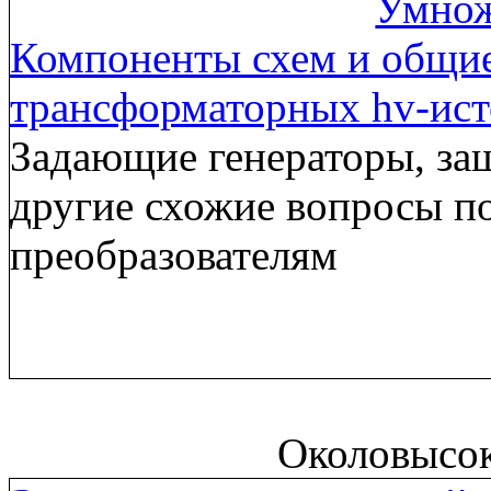
Умнож
Компоненты схем и общи
трансформаторных hv-ис
Задающие генераторы, за
другие схожие вопросы п
преобразователям
Околовысо