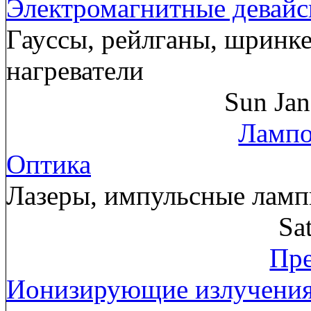
Электромагнитные девай
Гауссы, рейлганы, шринк
нагреватели
Sun Ja
Лампо
Оптика
Лазеры, импульсные лам
Sa
Пре
Ионизирующие излучени