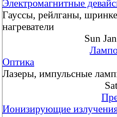
Электромагнитные девай
Гауссы, рейлганы, шринк
нагреватели
Sun Ja
Лампо
Оптика
Лазеры, импульсные лам
Sa
Пре
Ионизирующие излучени