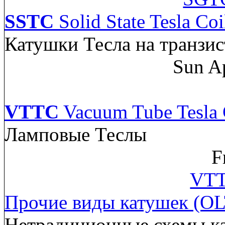
SSTC
Solid State Tesla Coi
Катушки Тесла на транзис
Sun A
VTTC
Vacuum Tube Tesla 
Ламповые Теслы
F
VTT
Прочие виды катушек (OL
Нетрадиционные схемы к