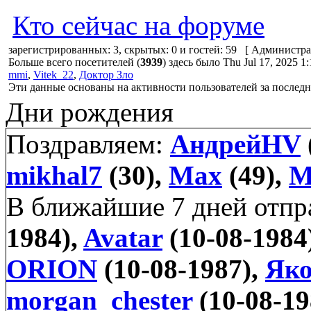
Кто сейчас на форуме
зарегистрированных: 3, скрытых: 0 и гостей: 59 [
Администра
Больше всего посетителей (
3939
) здесь было Thu Jul 17, 2025 1
mmi
,
Vitek_22
,
Доктор Зло
Эти данные основаны на активности пользователей за последн
Дни рождения
Поздравляем:
АндрейHV
mikhal7
(30),
Max
(49),
M
В ближайшие 7 дней отп
1984),
Avatar
(10-08-1984
ORION
(10-08-1987),
Яко
morgan_chester
(10-08-19