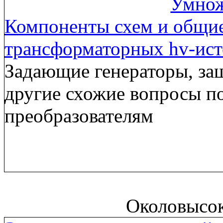
Умнож
Компоненты схем и общи
трансформаторных hv-ис
Задающие генераторы, за
другие схожие вопросы п
преобразователям
Околовысо