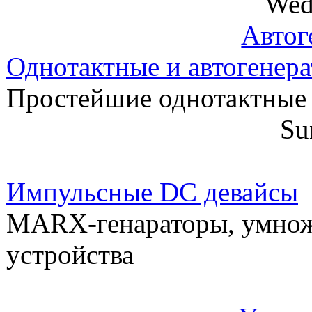
Wed
Автог
Однотактные и автогенер
Простейшие однотактные 
Su
Импульсные DC девайсы
MARX-генараторы, умнож
устройства