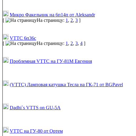
Микро Факельник на 6п14п от Aleksandr
[
На страницу:
1
,
2
,
3
]
VTTC 6п36с
[
На страницу:
1
,
2
,
3
,
4
]
Проблемная VTTC на ГУ-81М Евгения
(VTTC) Ламповая катушка Тесла на ГК-71 от BGPavel
Dadhi`s VTTS on GU-5A
VTTC на ГУ-80 от Ортем