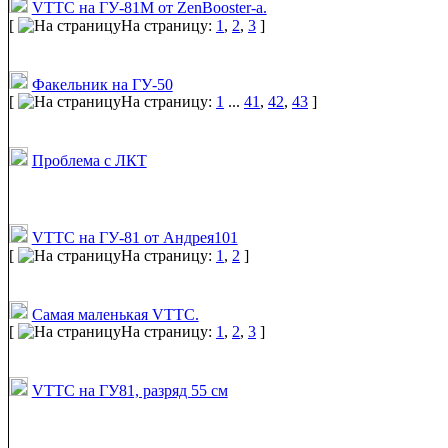
VTTC на ГУ-81М от ZenBooster-а.
[
На страницу:
1
,
2
,
3
]
Факельник на ГУ-50
[
На страницу:
1
...
41
,
42
,
43
]
Проблема с ЛКТ
VTTC на ГУ-81 от Андрея101
[
На страницу:
1
,
2
]
Самая маленькая VTTC.
[
На страницу:
1
,
2
,
3
]
VTTC на ГУ81, разряд 55 см