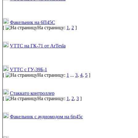
Факельник на 6П45С
[
На страницу:
1
,
2
]
VTTC на ГК-71 от ArTesla
VTTC с ГУ-39Б-1
[
На страницу:
1
...
3
,
4
,
5
]
Стаккато контроллер
[
На страницу:
1
,
2
,
3
]
Факельник с аудиомодом на 6п45с