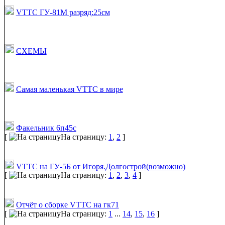
VTTC ГУ-81М разряд:25см
СХЕМЫ
Самая маленькая VTTC в мире
Факельник 6п45с
[
На страницу:
1
,
2
]
VTTC на ГУ-5Б от Игоря.Долгострой(возможно)
[
На страницу:
1
,
2
,
3
,
4
]
Отчёт о сборке VTTC на гк71
[
На страницу:
1
...
14
,
15
,
16
]