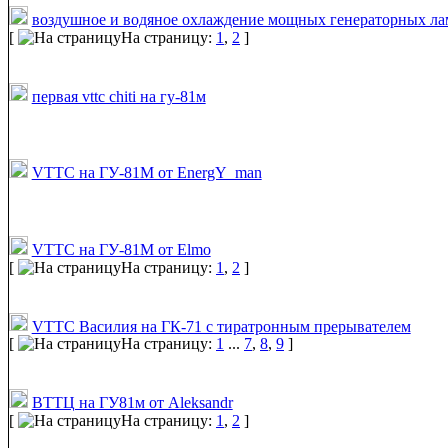
воздушное и водяное охлаждение мощных генераторных ла
[
На страницу:
1
,
2
]
первая vttc chiti на гу-81м
VTTC на ГУ-81М от EnergY_man
VTTC на ГУ-81М от Elmo
[
На страницу:
1
,
2
]
VTTC Василия на ГК-71 с тиратронным прерывателем
[
На страницу:
1
...
7
,
8
,
9
]
ВТТЦ на ГУ81м от Aleksandr
[
На страницу:
1
,
2
]