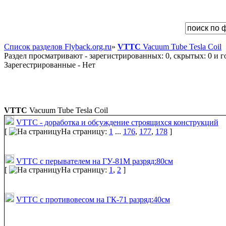
Список разделов Flyback.org.ru
»
VTTC
Vacuum Tube Tesla Coil
Раздел просматривают - зарегистрированных: 0, скрытых: 0 и го
Зарегестрированные - Нет
VTTC
Vacuum Tube Tesla Coil
VTTC - доработка и обсуждение строящихся конструкций
[
На страницу:
1
...
176
,
177
,
178
]
VTTC с перывателем на ГУ-81М разряд:80см
[
На страницу:
1
,
2
]
VTTC с противовесом на ГК-71 разряд:40см