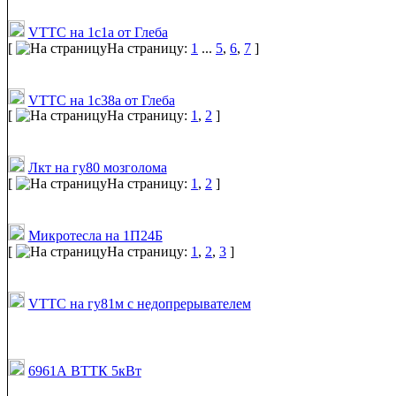
VTTC на 1с1а от Глеба
[
На страницу:
1
...
5
,
6
,
7
]
VTTC на 1с38а от Глеба
[
На страницу:
1
,
2
]
Лкт на гу80 мозголома
[
На страницу:
1
,
2
]
Микротесла на 1П24Б
[
На страницу:
1
,
2
,
3
]
VTTC на гу81м с недопрерывателем
6961А ВТТК 5кВт