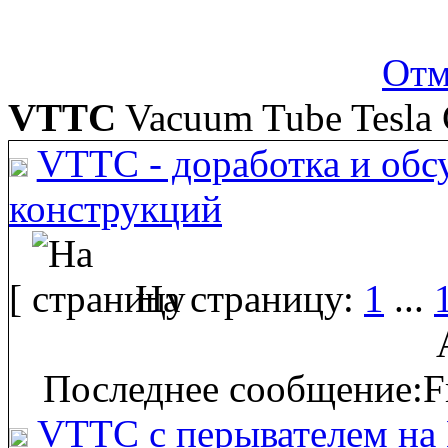
Отм
VTTC
Vacuum Tube Tesla 
VTTC - доработка и об
конструкций
[
На страницу:
1
...
Последнее сообщение:Fr
VTTC с перывателем на