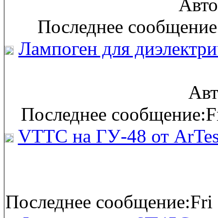
Авто
Последнее сообщение:
Лампоген для диэлектри
Авт
Последнее сообщение:Fr
VTTC на ГУ-48 от ArTes
Последнее сообщение:Fri 