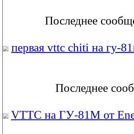
Последнее сообще
первая vttc chiti на гу-8
Последнее сооб
VTTC на ГУ-81М от En