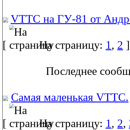
VTTC на ГУ-81 от Андр
[
На страницу:
1
,
2
]
Последнее сообщ
Самая маленькая VTTC.
[
На страницу:
1
,
2
,