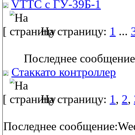
VTTC с ГУ-39Б-1
[
На страницу:
1
...
Последнее сообщение:
Стаккато контроллер
[
На страницу:
1
,
2
,
Последнее сообщение:Wed