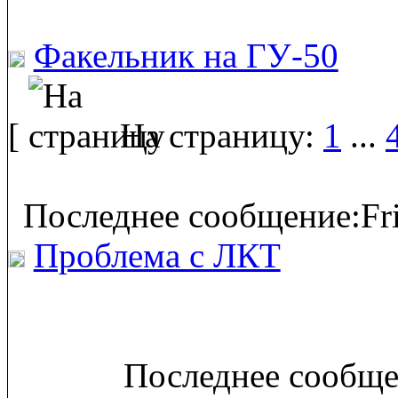
Факельник на ГУ-50
[
На страницу:
1
...
Последнее сообщение:Fri
Проблема с ЛКТ
Последнее сообще