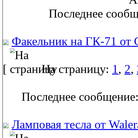
Последнее сообщ
Факельник на ГК-71 от
[
На страницу:
1
,
2
,
Последнее сообщение:
Ламповая тесла от Waler