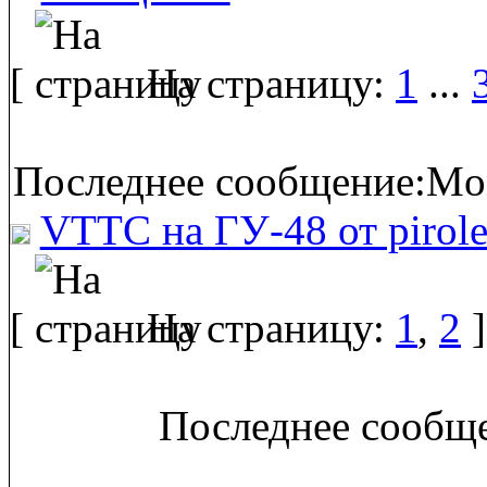
[
На страницу:
1
...
Последнее сообщение:Mon
VTTC на ГУ-48 от pirol
[
На страницу:
1
,
2
]
Последнее сообще