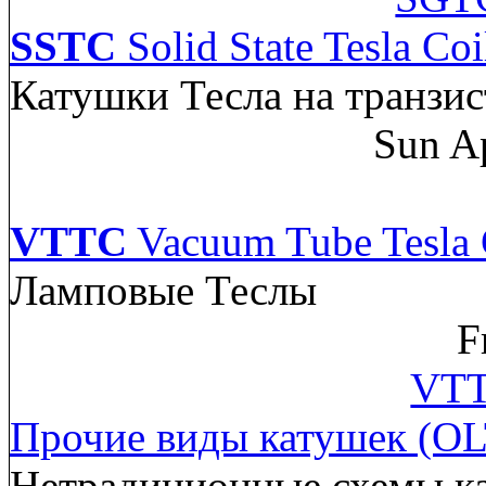
SSTC
Solid State Tesla Coi
Катушки Тесла на транзис
Sun A
VTTC
Vacuum Tube Tesla 
Ламповые Теслы
F
VTT
Прочие виды катушек (OL
Нетрадиционные схемы к