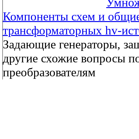
Умнож
Компоненты схем и общи
трансформаторных hv-ис
Задающие генераторы, за
другие схожие вопросы п
преобразователям
Околовысо