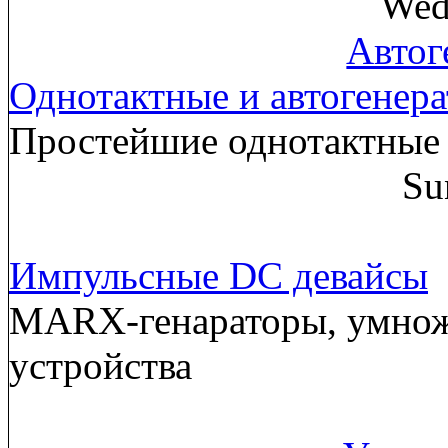
Wed
Автог
Однотактные и автогенер
Простейшие однотактные 
Su
Импульсные DC девайсы
MARX-генараторы, умнож
устройства