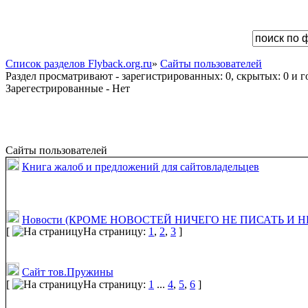
Список разделов Flyback.org.ru
»
Сайты пользователей
Раздел просматривают - зарегистрированных: 0, скрытых: 0 и го
Зарегестрированные - Нет
Сайты пользователей
Книга жалоб и предложений для сайтовладельцев
Новости (КРОМЕ НОВОСТЕЙ НИЧЕГО НЕ ПИСАТЬ И НЕ
[
На страницу:
1
,
2
,
3
]
Сайт тов.Пружины
[
На страницу:
1
...
4
,
5
,
6
]