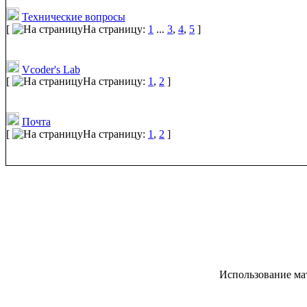
Технические вопросы
[
На страницу:
1
...
3
,
4
,
5
]
Vcoder's Lab
[
На страницу:
1
,
2
]
Почта
[
На страницу:
1
,
2
]
Использование ма