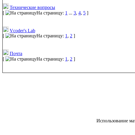
Технические вопросы
[
На страницу:
1
...
3
,
4
,
5
]
Vcoder's Lab
[
На страницу:
1
,
2
]
Почта
[
На страницу:
1
,
2
]
Использование ма