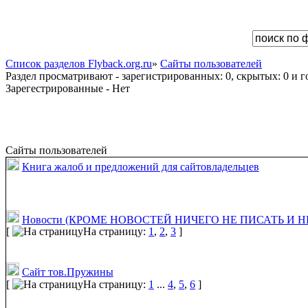
Список разделов Flyback.org.ru
»
Сайты пользователей
Раздел просматривают - зарегистрированных: 0, скрытых: 0 и го
Зарегестрированные - Нет
Сайты пользователей
Книга жалоб и предложений для сайтовладельцев
Новости (КРОМЕ НОВОСТЕЙ НИЧЕГО НЕ ПИСАТЬ И НЕ
[
На страницу:
1
,
2
,
3
]
Сайт тов.Пружины
[
На страницу:
1
...
4
,
5
,
6
]