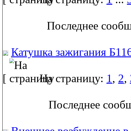
Последнее сообщ
Катушка зажигания Б11
[
На страницу:
1
,
2
,
Последнее сообщ
Внешнее возбуждение в