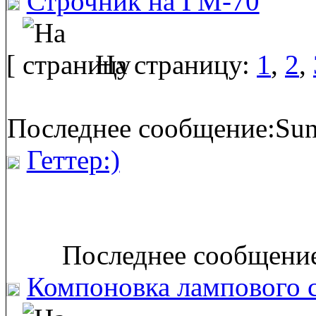
Строчник на ГМ-70
[
На страницу:
1
,
2
,
Последнее сообщение:Sun 
Геттер:)
Последнее сообщение
Компоновка лампового с