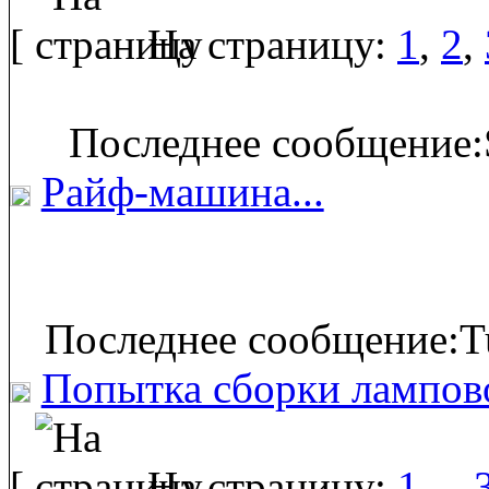
[
На страницу:
1
,
2
,
Последнее сообщение:
Райф-машина...
Последнее сообщение:Tu
Попытка сборки лампов
[
На страницу:
1
...