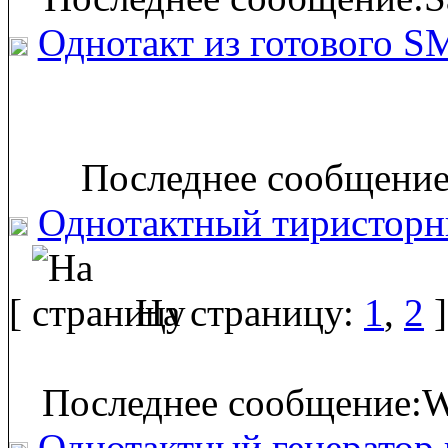
Однотакт из готового S
Последнее сообщение
Однотактный тиристорны
[
На страницу:
1
,
2
]
Последнее сообщение:W
Однотактный генератор 