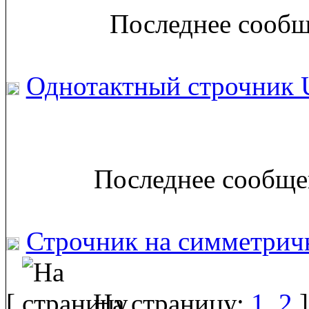
Последнее сообщ
Однотактный строчник U
Последнее сообще
Строчник на симметрич
[
На страницу:
1
,
2
]