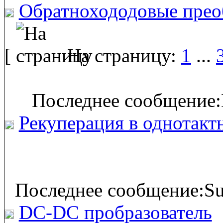
Обратнохододовые прео
[
На страницу:
1
...
Последнее сообщение:
Рекуперация в однотакт
Последнее сообщение:Su
DC-DC пробразователь