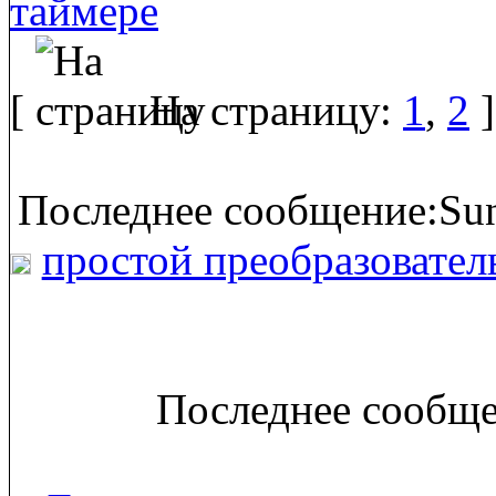
таймере
[
На страницу:
1
,
2
]
Последнее сообщение:Sun
простой преобразовател
Последнее сообще