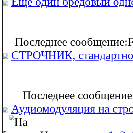
Ещё один бредовый одн
Последнее сообщение:Fr
СТРОЧНИК, стандартно
Последнее сообщение:
Аудиомодуляция на стр