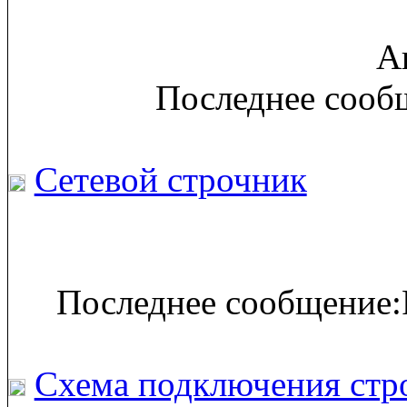
А
Последнее сообщ
Сетевой строчник
Последнее сообщение:F
Схема подключения стро