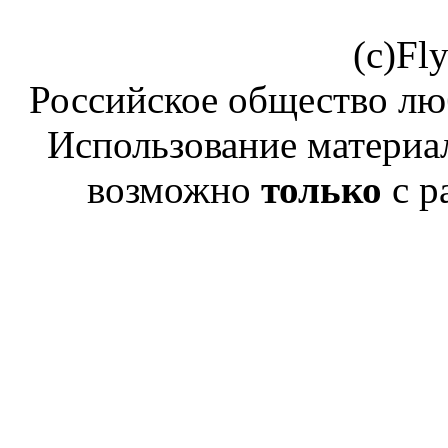
(c)Fl
Российское общество лю
Использование материал
возможно
только
с р