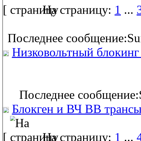
[
На страницу:
1
...
Последнее сообщение:Sun
Низковольтный блокинг 
Последнее сообщение:
Блокген и ВЧ ВВ транс
[
На страницу:
1
...