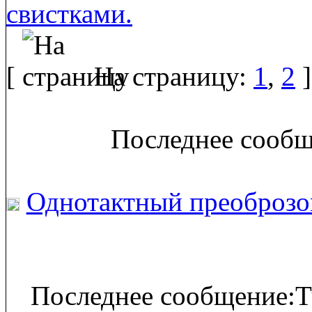
свистками.
[
На страницу:
1
,
2
]
Последнее сообщ
Однотактный преоброзо
Последнее сообщение:Tu