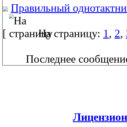
Правильный однотактни
[
На страницу:
1
,
2
,
Последнее сообщение
Лицензион