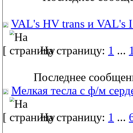
VAL's HV trans и VAL's 
[
На страницу:
1
...
Последнее сообщени
Мелкая тесла с ф/м сер
[
На страницу:
1
...