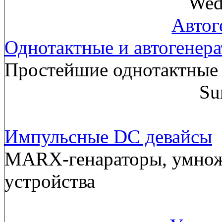
Wed
Автог
Однотактные и автогенер
Простейшие однотактные 
Su
Импульсные DC девайсы
MARX-генараторы, умнож
устройства