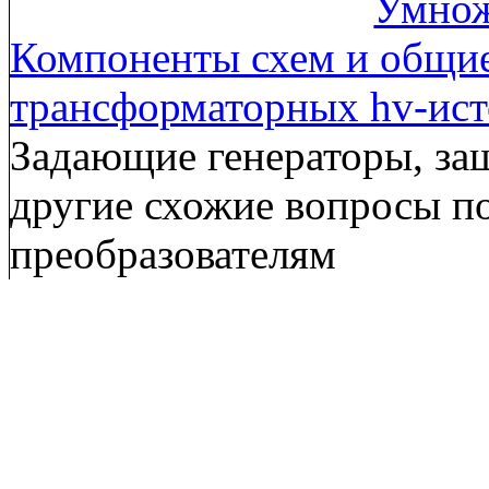
Умнож
Компоненты схем и общи
трансформаторных hv-ис
Задающие генераторы, за
другие схожие вопросы п
преобразователям
Околовысо