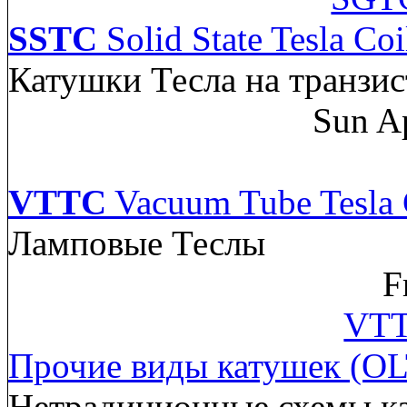
SSTC
Solid State Tesla Coi
Катушки Тесла на транзис
Sun A
VTTC
Vacuum Tube Tesla 
Ламповые Теслы
F
VTT
Прочие виды катушек (OL
Нетрадиционные схемы к