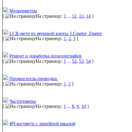
Мультиметры
[
На страницу:
1
...
12
,
13
,
14
]
LCR-метр из звуковой карты: LCmeter, Zmeter
[
На страницу:
1
,
2
,
3
]
Ремонт и доработка осциллографов
[
На страницу:
1
...
52
,
53
,
54
]
Прожигатель проводки.
[
На страницу:
1
,
2
]
Частотомеры
[
На страницу:
1
...
8
,
9
,
10
]
ВЧ ваттметр с линейной шкалой