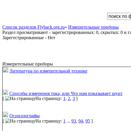
Список разделов Flyback.org.ru
»
Измерительные приборы
Раздел просматривают - зарегистрированных: 0, скрытых: 0 и го
Зарегестрированные - Нет
Измерительные приборы
Литература по измерительной технике
Способы измерения тока, или Что нам показывает шунт
[
На страницу:
1
,
2
,
3
]
Осциллографы
[
На страницу:
1
...
93
,
94
,
95
]