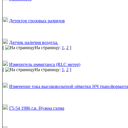
Детектор грозовых разрядов
Датчик наличия воздуха.
[
На страницу:
1
,
2
]
Измеритель иммитанса (RLC метер)
[
На страницу:
1
,
2
]
Измерение тока высоковольтной обмотки НЧ трансформато
Г5-54 1986 г.в. Нужна схема