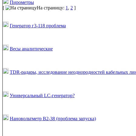
Пирометры
[
На страницу:
1
,
2
]
Генератор г3-118 проблема
Весы аналитические
TDR-радары, исследование неоднородностей кабельных ли
Универсальный LC-генератор?
Нановольтметр В2-38 (проблема запуска)