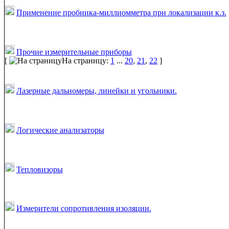
Применение пробника-миллиомметра при локализации к.з.
Прочие измерительные приборы
[
На страницу:
1
...
20
,
21
,
22
]
Лазерные дальномеры, линейки и угольники.
Логические анализаторы
Тепловизоры
Измерители сопротивления изоляции.