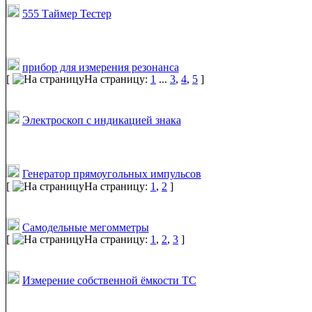
555 Таймер Тестер
прибор для измерения резонанса
[
На страницу:
1
...
3
,
4
,
5
]
Электроскоп с индикацией знака
Генератор прямоугольных импульсов
[
На страницу:
1
,
2
]
Самодельные мегомметры
[
На страницу:
1
,
2
,
3
]
Измерение собственной ёмкости ТС