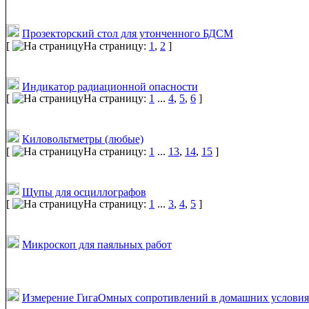
Прозекторский стол для утонченного БДСМ
[
На страницу:
1
,
2
]
Индикатор радиационной опасности
[
На страницу:
1
...
4
,
5
,
6
]
Киловольтметры (любые)
[
На страницу:
1
...
13
,
14
,
15
]
Щупы для осциллографов
[
На страницу:
1
...
3
,
4
,
5
]
Микроскоп для паяльных работ
Измерение ГигаОмных сопротивлений в домашних условия