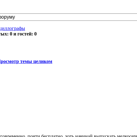
циллографы
х: 0 и гостей: 0
росмотр темы целиком
лговременно, почти бесплатно, хоть начинай выпускать мелкосе