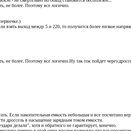
 ККМ - не смертельно но обход становится бесполезен...
ть, не более. Поэтому все логично.
первичке.)
ли взять выход между 5 и 220, то получится более низкое напря
ть, не более. Поэтому все логично.
Ну так ток пойдет через дросс
стать. Если накопительная емкость небольшая и все посчитано вер
сти дроссель в насыщение зарядным током емкости.
ездари делали", хотя и обратного не гарантирует, конечно.
истора именно в этой цепи вполне возможно что все просчитано