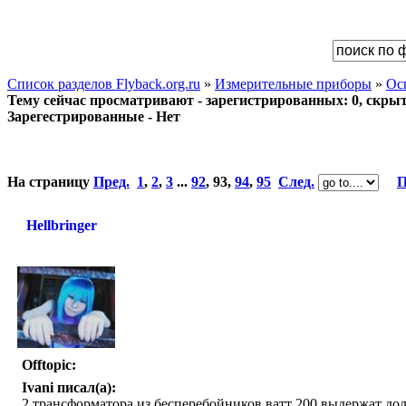
Список разделов Flyback.org.ru
»
Измерительные приборы
»
Ос
Тему сейчас просматривают - зарегистрированных: 0, скрыты
Зарегестрированные - Нет
На страницу
Пред.
1
,
2
,
3
...
92
,
93
,
94
,
95
След.
П
Hellbringer
Offtopic:
Ivani писал(а):
2 трансформатора из бесперебойников ватт 200 выдержат до