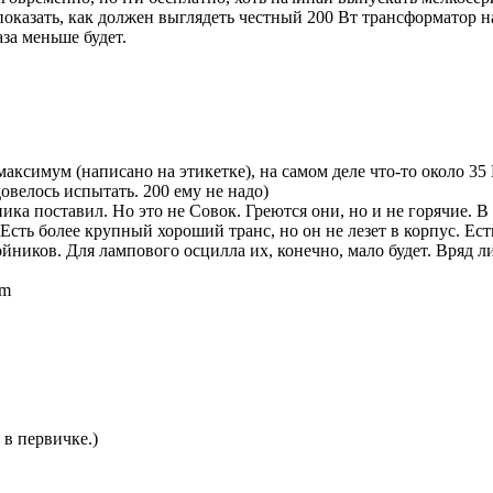
бе показать, как должен выглядеть честный 200 Вт трансформатор
за меньше будет.
максимум (написано на этикетке), на самом деле что-то около 3
 довелось испытать. 200 ему не надо)
ника поставил. Но это не Совок. Греются они, но и не горячие. 
сть более крупный хороший транс, но он не лезет в корпус. Есть
йников. Для лампового осцилла их, конечно, мало будет. Вряд л
pm
 в первичке.)