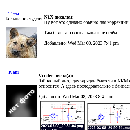
Тёма
N1X писал(а):
Больше не студент
Ну вот это сделано обычно для коррекции.
Там 6 вольт разница, как-то не о чём.
Добавлено: Wed Mar 08, 2023 7:41 pm
Ivani
Vcoder писал(а):
байпасный диод для зарядки ёмкости в ККМ с
относится.
А здесь последовательно с байпасн
Добавлено: Wed Mar 08, 2023 8:41 pm
2023-03-08_20-51-04.png
2023-03-08_20-50-51.png