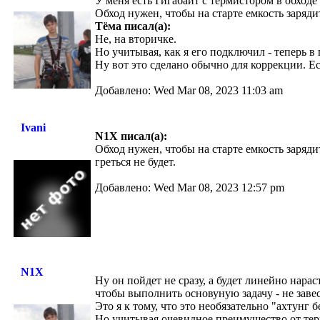
У меня есть Гигабайт с термистором в обходе
Обход нужен, чтобы на старте емкость заряди
Тёма писал(а):
Не, на вторичке.
Но учитывая, как я его подключил - теперь в 
Ну вот это сделано обычно для коррекции. Ес
Добавлено: Wed Mar 08, 2023 11:03 am
Ivani
N1X писал(а):
Обход нужен, чтобы на старте емкость заряди
греться не будет.
Добавлено: Wed Mar 08, 2023 12:57 pm
N1X
Ну он пойдет не сразу, а будет линейно нара
чтобы выполнить основуную задачу - не заве
Это я к тому, что это необязательно "ахтунг б
Но учитывая очевидное преимущество от терм