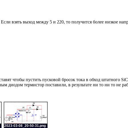
 Если взять выход между 5 и 220, то получится более низкое нап
тавят чтобы пустить пусковой бросок тока в обход штатного SiC
ым диодом термистор поставили, в результате ни то ни то не раб
2023-03-08_20-50-31.png