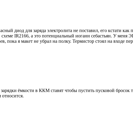
асный диод для заряда электролита не поставил, его кстати как
й схеме IR2166, а это потенциальный иоганн себастьян. У меня 
в, пока я макет не убрал на полку. Термистор стоял на входе пер
 зарядки ёмкости в ККМ ставят чтобы пустить пусковой бросок т
 относится.