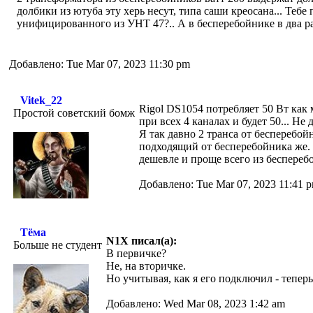
долбики из ютуба эту херь несут, типа саши креосана... Те
унифицированного из УНТ 47?.. А в бесперебойнике в два ра
Добавлено: Tue Mar 07, 2023 11:30 pm
Vitek_22
Rigol DS1054 потребляет 50 Вт как 
Простой советский бомж
при всех 4 каналах и будет 50... Не
Я так давно 2 транса от бесперебой
подходящий от бесперебойника же. Е
дешевле и проще всего из бесперебо
Добавлено: Tue Mar 07, 2023 11:41 
Тёма
N1X писал(а):
Больше не студент
В первичке?
Не, на вторичке.
Но учитывая, как я его подключил - теперь
Добавлено: Wed Mar 08, 2023 1:42 am