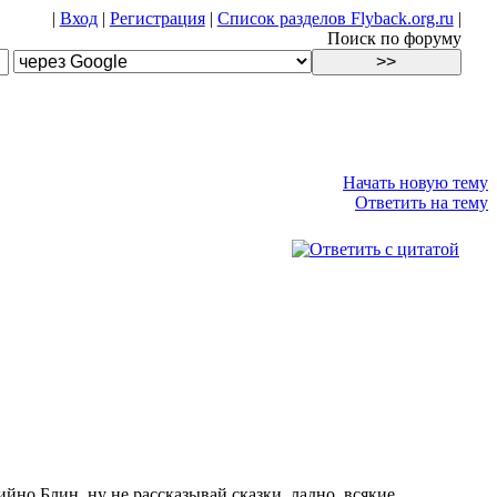
|
Вход
|
Регистрация
|
Список разделов Flyback.org.ru
|
Поиск по форуму
Начать новую тему
Ответить на тему
рийно
Блин, ну не рассказывай сказки, ладно, всякие