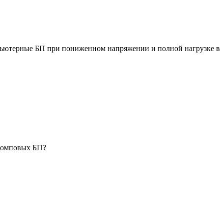
пьютерные БП при пониженном напряжении и полной нагрузке въ
 комповых БП?