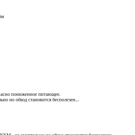
йм
опасно пониженное питающее.
ьно но обход становится бесполезен...