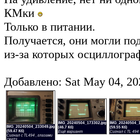
КМки
Только в питании.
Получается, они могли под
из-за которых осциллогра
Добавлено: Sat May 04, 20
IMG_20240504_173302.jpg
IMG_20240504_1
IMG_20240504_233049.jpg
(46.7 Кб)
(59.55 Кб)
(59.47 Кб)
Ещё вариант
Сигнал с TL 494
Сигнал с TL494 , глазами
ОМЛ3