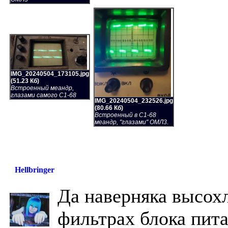
IMG_20240504_173105.jpg
(51.23 Кб)
Встроенный меандр,
глазами самого С1-68
IMG_20240504_232526.jpg
(80.66 Кб)
Встроенный в С1-68
меандр, "глазами" ОМЛ3.
Hellbringer
Да наверняка высох
фильтрах блока пита