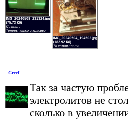
IMG_20240508_231324.jpg
(75.73 Кб)
Сигнал .
Теперь четко и красиво
IMG_20240504_194503.jpg
(182.92 Кб)
Та самая плата.
Greef
Так за частую пробл
электролитов не сто
сколько в увеличени