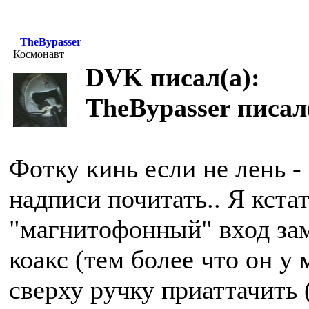
TheBypasser
Космонавт
DVK писал(а):
TheBypasser писал
Фотку кинь если не лень -
надписи почитать.. Я кста
"магнитофонный" вход за
коакс (тем более что он у
сверху ручку приаттачить 