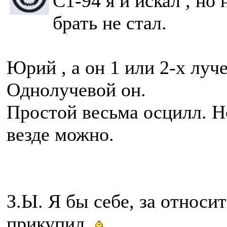
С1-94 я и искал , но 
брать не стал.
Юрий , а он 1 или 2-х луч
Однолучевой он.
Простой весьма осцилл. Н
везде можно.
З.Ы. Я бы себе, за относи
прикупил.