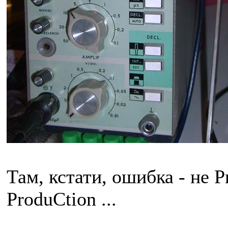
Там, кстати, ошибка - не P
ProduCtion ...