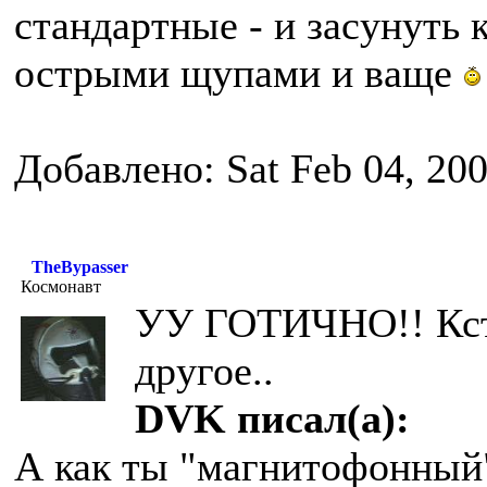
стандартные - и засунуть 
острыми щупами и ваще
Добавлено: Sat Feb 04, 20
TheBypasser
Космонавт
УУ ГОТИЧНО!! Кста
другое..
DVK писал(а):
А как ты "магнитофонный"