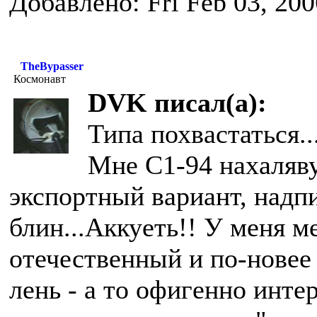
Добавлено: Fri Feb 03, 20
TheBypasser
Космонавт
DVK писал(а):
Типа похвастаться..
Мне C1-94 нахаляву 
экспортный вариант, надпи
блин...
Аккуеть!! У меня м
отечественный и по-новее 
лень - а то офигенно инте