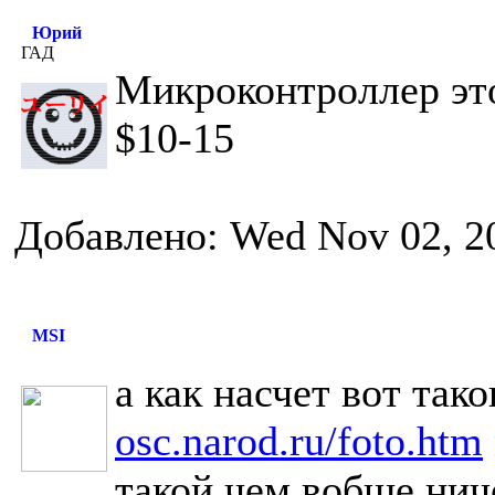
Юрий
ГАД
Микроконтроллер это
$10-15
Добавлено: Wed Nov 02, 2
MSI
а как насчет вот так
osc.narod.ru/foto.htm
такой чем вобще ниче