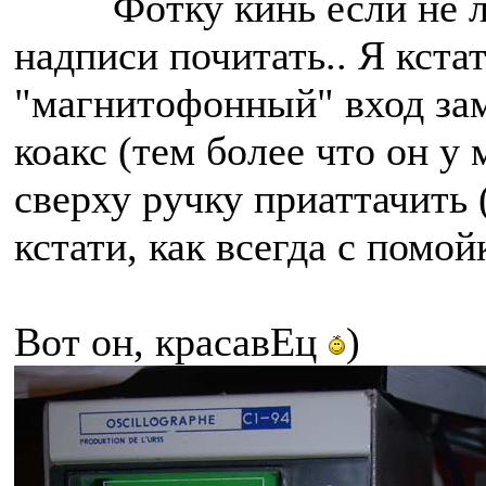
Фотку кинь если не л
надписи почитать.. Я кста
"магнитофонный" вход за
коакс (тем более что он у
сверху ручку приаттачить 
кстати, как всегда с помо
Вот он, красавЕц
)