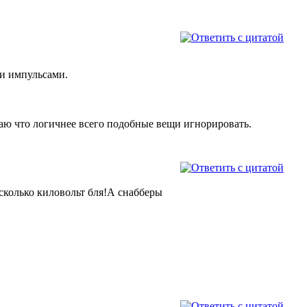
ми импульсами.
маю что логичнее всего подобные вещи игнорировать.
сколько киловольт бля!А снабберы