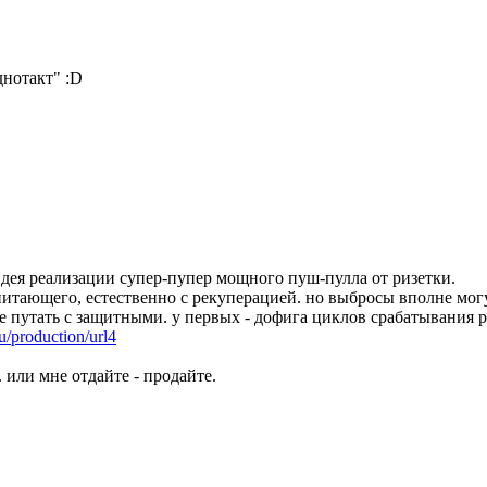
днотакт" :D
 идея реализации супер-пупер мощного пуш-пулла от ризетки.
питающего, естественно с рекуперацией. но выбросы вполне мог
е путать с защитными. у первых - дофига циклов срабатывания р
u/production/url4
 или мне отдайте - продайте.