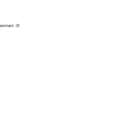
днотакт. :D