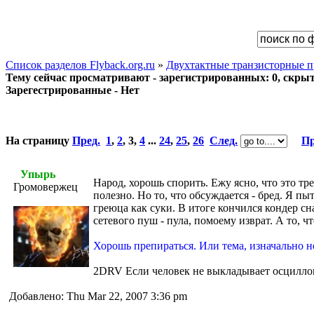
Список разделов Flyback.org.ru
»
Двухтактные транзисторные п
Тему сейчас просматривают - зарегистрированных: 0, скрыты
Зарегестрированные - Нет
На страницу
Пред.
1
,
2
,
3
,
4
...
24
,
25
,
26
След.
Пр
Упырь
Народ, хорошь спорить. Ежу ясно, что это т
Громовержец
полезно. Но то, что обсуждается - бред. Я п
греюца как суки. В итоге кончился кондер с
сетевого пуш - пула, помоему изврат. А то, ч
Хорошь препираться. Или тема, изначально
2DRV Если человек не выкладывает осциллогр
Добавлено: Thu Mar 22, 2007 3:36 pm