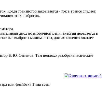
к. Когда транзистор закрывается - ток в трансе спадает,
еивания этих выбросов.
рматора.
мительный диод во вторичной цепи, энергия передается в
разитные выбросы минимальны, для их гашения хватает
автор Б. Ю. Семенов. Там неплохо разобраны всяческие
рвард или флайбэк? Типа всем