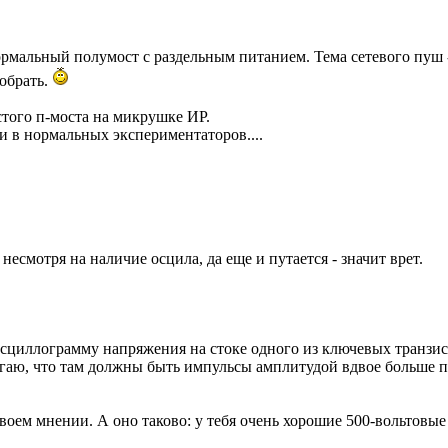
ормальный полумост с раздельным питанием. Тема сетевого пуш -
собрать.
того п-моста на микрушке ИР.
и в нормальных экспериментаторов....
есмотря на наличие осцила, да еще и путается - значит врет.
осциллограмму напряжения на стоке одного из ключевых транзис
гаю, что там должны быть импульсы амплитудой вдвое больше пи
воем мнении. А оно таково: у тебя очень хорошие 500-вольтовы