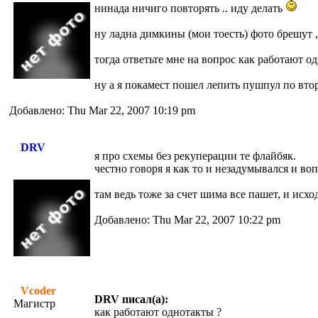
нинада ничиго повторять .. иду делать
ну ладна димкины (мои тоесть) фото брешут , 
тогда ответьте мне на вопрос как работают о
ну а я покамест пошел лепить пушпул по вто
Добавлено: Thu Mar 22, 2007 10:19 pm
DRV
я про схемы без рекуперации те флайбяк.
честно говоря я как то и незадумывался и воп
там ведь тоже за счет шима все пашет, и ис
Добавлено: Thu Mar 22, 2007 10:22 pm
Vcoder
DRV писал(а):
Магистр
как работают однотакты ?