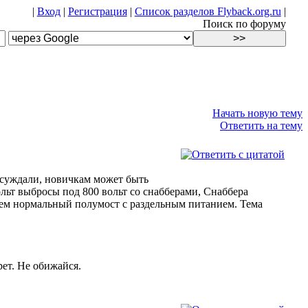
|
Вход
|
Регистрация
|
Список разделов Flyback.org.ru
|
Поиск по форуму
Начать новую тему
Ответить на тему
обсуждали, новичкам может быть
ольт выбросы под 800 вольт со снабберами, Снаббера
 чем нормальный полумост с раздельным питанием. Тема
рет. Не обижайся.