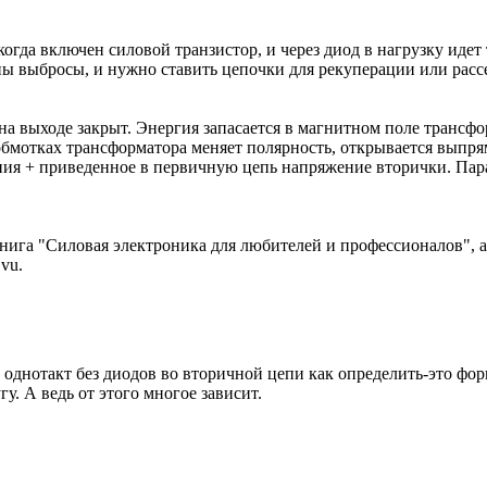
гда включен силовой транзистор, и через диод в нагрузку идет то
ны выбросы, и нужно ставить цепочки для рекуперации или расс
на выходе закрыт. Энергия запасается в магнитном поле трансфо
обмотках трансформатора меняет полярность, открывается выпря
ния + приведенное в первичную цепь напряжение вторички. Па
 книга "Силовая электроника для любителей и профессионалов", 
vu.
а однотакт без диодов во вторичной цепи как определить-это фо
гу. А ведь от этого многое зависит.