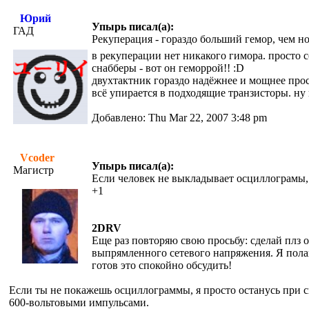
Юрий
Упырь писал(а):
ГАД
Рекуперация - гораздо больший гемор, чем н
в рекуперации нет никакого гимора. просто 
снабберы - вот он геморрой!! :D
двухтактник гораздо надёжнее и мощнее прос
всё упирается в подходящие транзисторы. ну 
Добавлено: Thu Mar 22, 2007 3:48 pm
Vcoder
Упырь писал(а):
Магистр
Если человек не выкладывает осциллограмы, н
+1
2DRV
Еще раз повторяю свою просьбу: сделай плз 
выпрямленного сетевого напряжения. Я пола
готов это спокойно обсудить!
Если ты не покажешь осциллограммы, я просто останусь при с
600-вольтовыми импульсами.