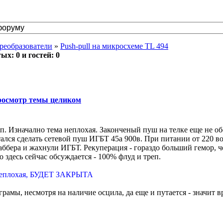
реобразователи
»
Push-pull на микросхеме TL 494
х: 0 и гостей: 0
осмотр темы целиком
реп. Изначално тема неплохая. Законченый пуш на телке еще не 
ытался сделать сетевой пуш ИГБТ 45а 900в. При питании от 220 в
наббера и жахнули ИГБТ. Рекуперация - гораздо больший гемор,
то здесь сейчас обсуждается - 100% флуд и треп.
 неплохая, БУДЕТ ЗАКРЫТА
амы, несмотря на наличие осцила, да еще и путается - значит в