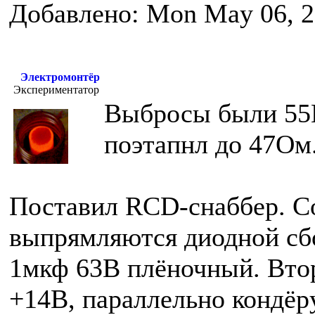
Добавлено: Mon May 06, 2
Электромонтёр
Экспериментатор
Выбросы были 55В
поэтапнл до 47Ом
Поставил RCD-снаббер. С
выпрямляются диодной сб
1мкф 63В плёночный. Втор
+14В, параллельно кондёр