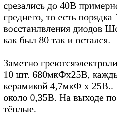
срезались до 40В примерн
среднего, то есть порядка
восстанлвления диодов Ш
как был 80 так и остался.
Заметно греютсяэлектроли
10 шт. 680мкФх25В, кажд
керамикой 4,7мкФ х 25В..
около 0,35В. На выходе п
тёплые.