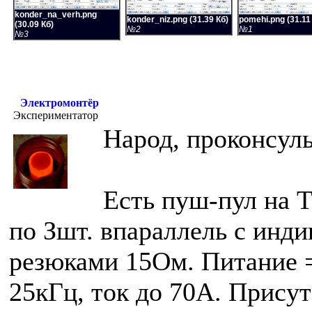
konder_na_verh.png
konder_niz.png (31.39 Кб)
pomehi.png (31.11
(30.09 Кб)
№2
№1
№3
Электромонтёр
Экспериментатор
Народ, проконсуль
Есть пуш-пул на
по Зшт. впараллель с ин
резюками 15Ом. Питание =
25кГц, ток до 70А. Прису