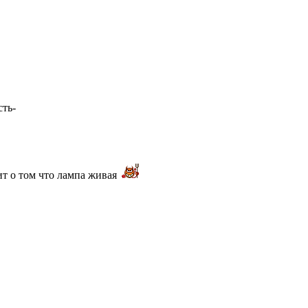
ть-
ит о том что лампа живая