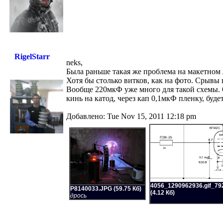
RigelStarr
neks,
Была раньше такая же проблема на макетном 
Хотя бы столько витков, как на фото. Срывы 
Вообще 220мкФ уже много для такой схемы. О
кинь на катод, через кап 0,1мкФ пленку, буде
Добавлено: Tue Nov 15, 2011 12:18 pm
4056_1290962936.gif_792
P8140033.JPG (59.75 Кб)
(4.12 Кб)
дрось