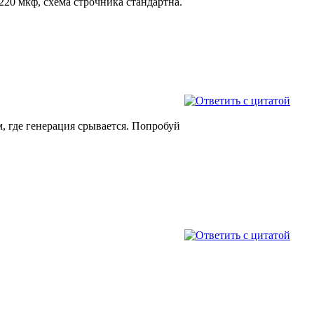
220 мкф, схема строчника стандартна.
, где генерация срывается. Попробуй