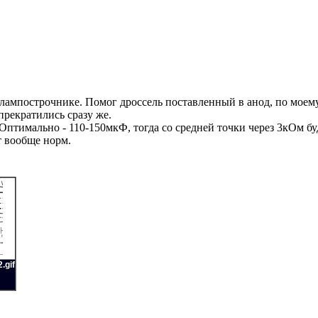
лампострочнике. Помог дроссель поставленный в анод, по моему 
прекратились сразу же.
птимально - 110-150мкФ, тогда со средней точки через 3кОм буд
т вообще норм.
.gif