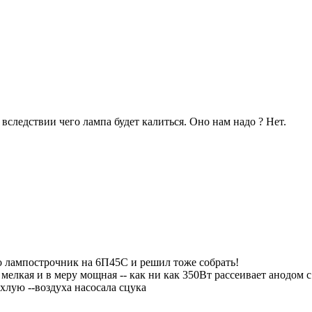
вследствии чего лампа будет калиться. Оно нам надо ? Нет.
о лампострочник на 6П45С и решил тоже собрать!
 мелкая и в меру мощная -- как ни как 350Вт рассеивает анодом 
хлую --воздуха насосала сцука