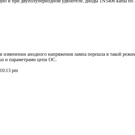
 одно и при двуполупериодном удвоителе, диоды 1N5406 капы по 
ри изменении анодного напряжения лампа перешла в такой режим
ки и параметрами цепи ОС.
10:13 pm