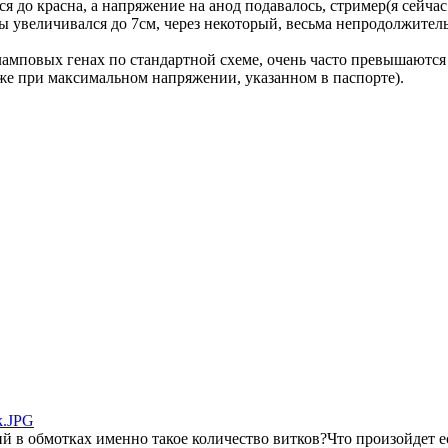
лся до красна, а напряжение на анод подавалось, стример(я сейча
ы увеличивался до 7см, через некоторый, весьма непродолжите
амповых генах по стандартной схеме, очень часто превышаются 
же при максимальном напряжении, указанном в паспорте).
ck.JPG
й в обмотках именно такое количество витков?Что произойдет е