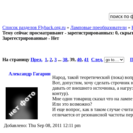
Список разделов Flyback.org.ru
»
Ламповые преобразователи
»
Тему сейчас просматривают - зарегистрированных: 0, скрыты
Зарегестрированные - Нет
На страницу
Пред.
1
,
2
,
3
...
38
,
39
,
40
,
41
След.
П
Александр Гагарин
Народ, такой теоретический (пока) воп
Вот, допустим, хочу сделать строчник 
давать от внешнего источника, а нагру
контур).
Мне один товарищ сказал что на лампе
Или это возможно?
И еще вопрос, как в таком случае счит
отличается от резонансной частоты пе
Добавлено: Thu Sep 08, 2011 12:11 pm