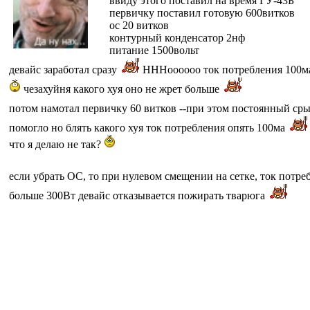
ввиду этого поставил на время ГУ-43Б
первичку поставил готовую 600витков
ос 20 витков
контурный конденсатор 2нф
питание 1500вольт
девайс заработал сразу
НННоооооо ток потребления 100ма
чезахуйня какого хуя оно не жрет больше
потом намотал первичку 60 витков --при этом постоянный ср
помогло но блять какого хуя ток потребления опять 100ма
что я делаю не так?
если убрать ОС, то при нулевом смещении на сетке, ток потре
больше 300Вт девайс отказывается пожирать тварюга