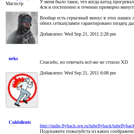
У меня было такое, что когда катод прогрева
Магистр
4см и постепенно в течении примерно минут
Вообще есть серъезный минус в этих наших л
обеих сетках(лампе гарантировано пиздец да
Добавлено: Wed Sep 21, 2011 2:28 pm
neks
Спасибо, но отвечать всё-же не стоило XD
Добавлено: Wed Sep 21, 2011 6:08 pm
Coldsilents
http://stalin.flyback.org.ru/tubeflyback/tubeflyba
Подскажите пожалуйста из каких соображени