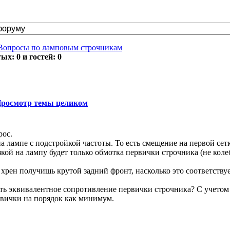
Вопросы по ламповым строчникам
х: 0 и гостей: 0
росмотр темы целиком
рос.
на лампе с подстройкой частоты. То есть смещение на первой сет
зкой на лампу будет только обмотка первички строчника (не кол
 хрен получишь крутой задний фронт, насколько это соответству
ать эквивалентное сопротивление первички строчника? С учетом 
рвички на порядок как минимум.