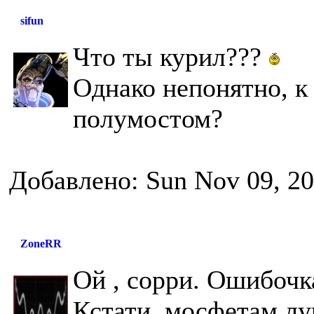
sifun
Что ты курил???
Однако непонятно, к
полумостом?
Добавлено: Sun Nov 09, 2
ZoneRR
Ой , сорри. Ошибочка 
Кстати, мосфетам луч