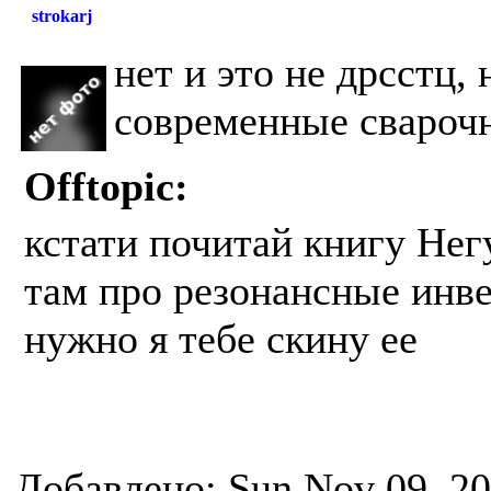
strokarj
нет и это не дрсстц,
современные свароч
Offtopic:
кстати почитай книгу Нег
там про резонансные инв
нужно я тебе скину ее
Добавлено: Sun Nov 09, 2