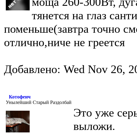
моща 260-300Вт, дуга
тянется на глаз сант
поменьше(завтра точно см
отлично,ниче не греется
Добавлено: Wed Nov 26, 2
Котофеич
Унылейший Старый Раздолбай
Это уже сер
выложи.