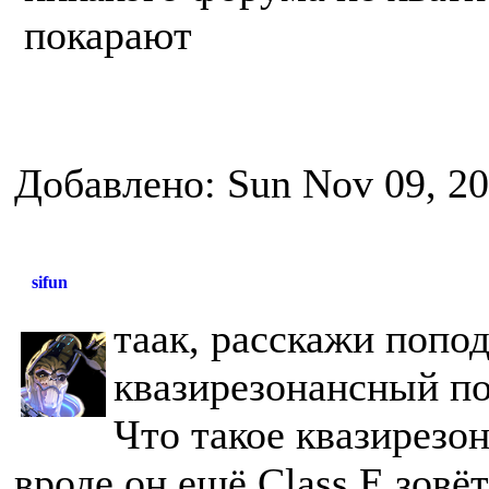
покарают
Добавлено: Sun Nov 09, 2
sifun
таак, расскажи попод
квазирезонансный по
Что такое квазирезон
вроде он ещё Class E зовёт