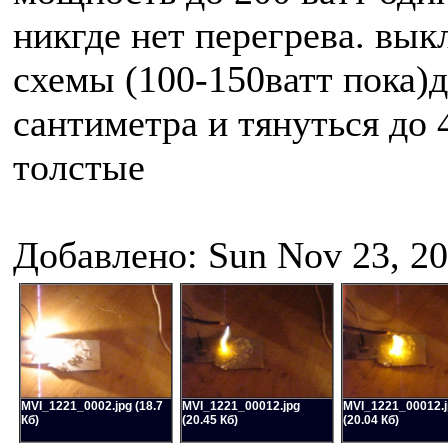
никгде нет перегрева. вы
схемы (100-150ватт пока)
сантиметра и тянуться до 
толстые
Добавлено: Sun Nov 23, 2
MVI_1221_0002.jpg (18.7
MVI_1221_00012.jpg
MVI_1221_00012.j
Кб)
(20.45 Кб)
(20.04 Кб)