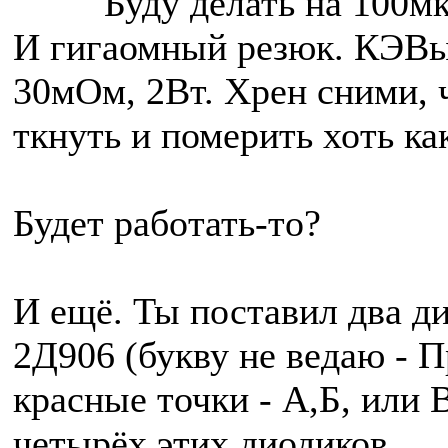
Буду делать на 100мк
И гигаомный резюк. КЭВы,
30мОм, 2Вт. Хрен сними, ч
ткнуть и померить хоть ка
Будет работать-то?
И ещё. Ты поставил два ди
2Д906 (букву не ведаю - П
красные точки - А,Б, или 
четырёх этих диодиков.