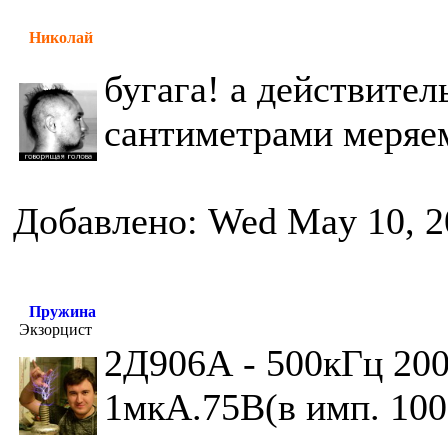
Николай
бугага! а действите
сантиметрами меряем 
Добавлено: Wed May 10, 2
Пружина
Экзорцист
2Д906А - 500кГц 20
1мкА.75В(в имп. 10