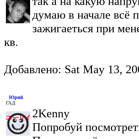
так а на какую напру
думаю в начале всё п
зажигаеться при мене
кв.
Добавлено: Sat May 13, 20
Юрий
ГАД
2Kenny
Попробуй посмотреть