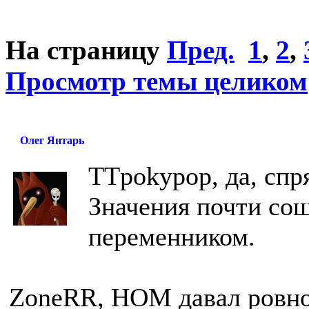
На страницу
Пред.
1
,
2
,
Просмотр темы целиком
Олег Янтарь
TTpokypop, да, спр
Значения почти сош
переменником.
ZoneRR, НОМ давал ровно 