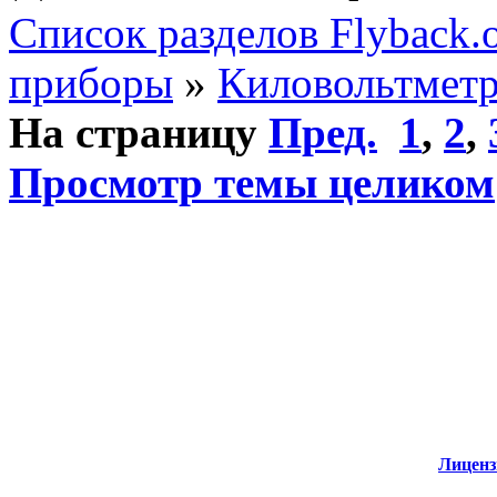
Список разделов Flyback.o
приборы
»
Киловольтмет
На страницу
Пред.
1
,
2
,
Просмотр темы целиком
Лиценз