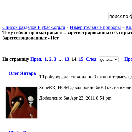
Список разделов Flyback.org.ru
»
Измерительные приборы
»
Ки
Тему сейчас просматривают - зарегистрированных: 0, скрыты
Зарегестрированные - Нет
На страницу
Пред.
1
,
2
,
3
... ,
13
,
14
,
15
След.
Про
Олег Янтарь
TTpokypop, да, спрятал по 3 штки в термоус
ZoneRR, НОМ давал ровно 6кВ (т.к. на входе
Добавлено: Sat Apr 23, 2011 8:54 pm