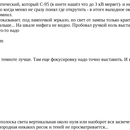
атический, который С-95 (в инете нашёл что до 3 кВ меряет)- и 
ко когда менял не сразу понял где открутить - в итоге выходное 
омнил.
 показывает. под лампочкой зеркало, но свет от лампы только кра
дальше... На шкале нифига не видно. Пробовал ручкой ноль выста
то-то надо
pm
й темноте лучше. Там еще фокусировку надо точно выставить. И 
полоска света вертикальная около нуля или наоборот вся засвечен
днородная никаких рисок и теней не просматривается...