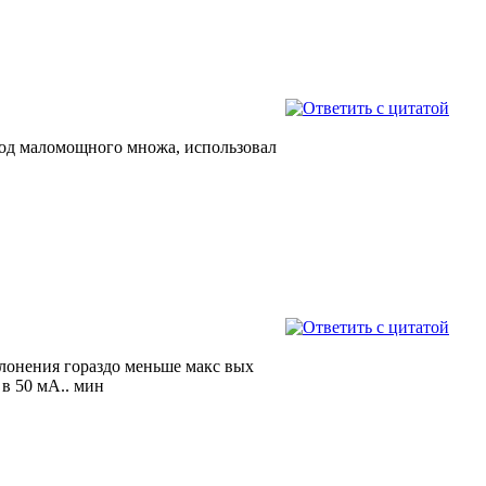
ыход маломощного множа, использовал
клонения гораздо меньше макс вых
 в 50 мА.. мин