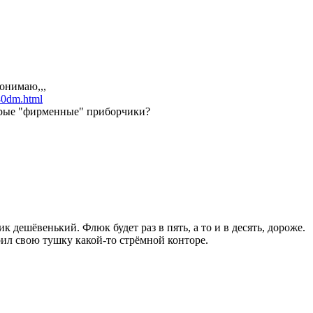
понимаю,,,
-40dm.html
орые "фирменные" приборчики?
к дешёвенький. Флюк будет раз в пять, а то и в десять, дороже.
рил свою тушку какой-то стрёмной конторе.