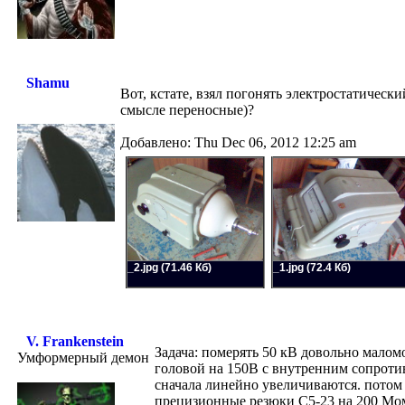
Shamu
Вот, кстате, взял погонять электростатическ
смысле переносные)?
Добавлено: Thu Dec 06, 2012 12:25 am
_2.jpg (71.46 Кб)
_1.jpg (72.4 Кб)
V. Frankenstein
Задача: померять 50 кВ довольно мало
Умформерный демон
головой на 150В с внутренним сопроти
сначала линейно увеличиваются. потом 
прецизионные резюки С5-23 на 200 Мо