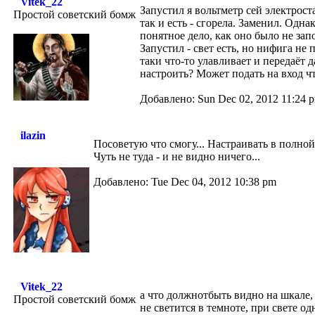
Vitek_22
Запустил я вольтметр сей электрост
Простой советский бомж
так и есть - сгорела. Заменил. Одна
понятное дело, как оно было не зап
Запустил - свет есть, но нифига не
таки что-то улавливает и передаёт 
настроить? Может подать на вход ч
Добавлено: Sun Dec 02, 2012 11:24 
ilazin
Посоветую что смогу... Настраивать в полно
Чуть не туда - и не видно ничего...
Добавлено: Tue Dec 04, 2012 10:38 pm
Vitek_22
а что должнотбыть видно на шкале, 
Простой советский бомж
не светится в темноте, при свете о