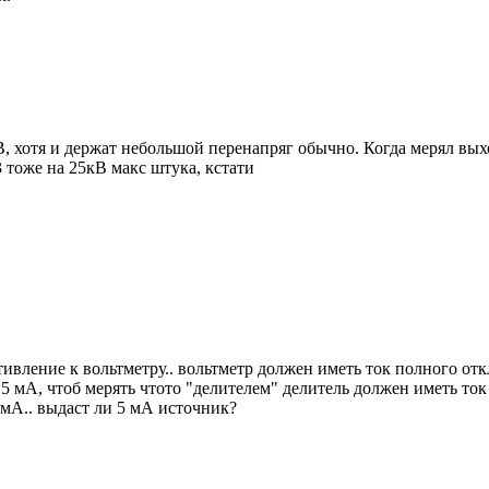
кВ, хотя и держат небольшой перенапряг обычно. Когда мерял в
 тоже на 25кВ макс штука, кстати
отивление к вольтметру.. вольтметр должен иметь ток полного от
к 5 мА, чтоб мерять чтото "делителем" делитель должен иметь ток
 мА.. выдаст ли 5 мА источник?