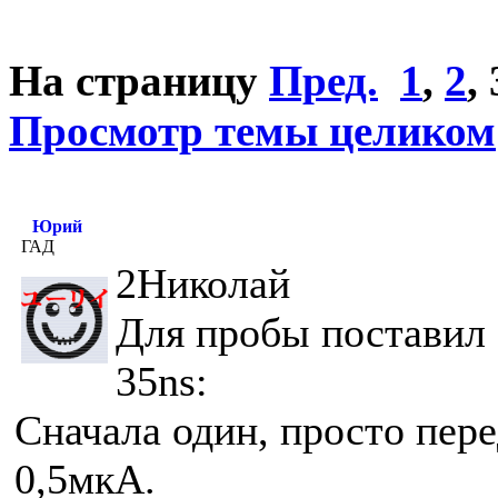
На страницу
Пред.
1
,
2
,
Просмотр темы целиком
Юрий
ГАД
2Николай
Для пробы поставил S
35ns:
Сначала один, просто пер
0,5мкА.