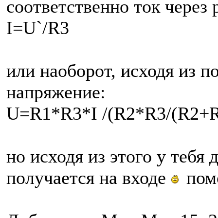
соответственно ток через
I=U`/R3
или наоборот, исходя из 
напряжение:
U=R1*R3*I /(R2*R3/(R2+
но исходя из этого у тебя
получается на входе
помо