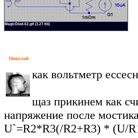
MagicDiod-02.gif (3.27 Кб)
Николай
как вольтметр ессес
щаз прикинем как сч
напряжение после мостика
U`=R2*R3(/R2+R3) * (U/R