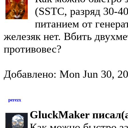
(SSTC, разряд 30-40
питанием от генера
железяк нет. Вбить двухм
противовес?
Добавлено: Mon Jun 30, 2
perezx
GluckMaker писал(а
Как можно быстро з