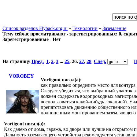
Список разделов Flyback.org.ru
»
Технологии
»
Заземление
Тему сейчас просматривают - зарегистрированных: 0, скрыты
Зарегестрированные - Нет
На страницу
Пред.
1
,
2
,
3
...
25
,
26
,
27
,
28
След.
П
VOROBEY
Vortigont писал(а):
как правильно определить место для контура
Следует убедиться, что выбранный участок з
должен содержать водопроводных магистрале
воспользоваться какой-нибудь локацией). Уч
препятствовать движению общественного или
полноценным монтированием заземляющего ус
Vortigont писал(а):
Как далеко от дома, гаража, во дворе или лучше на открытом 
Дальность заземляющего устройства рекомендуется устанавли