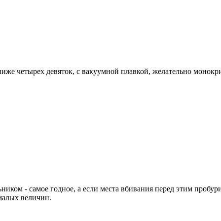
 ниже четырех девяток, с вакуумной плавкой, желательно монокр
ьником - самое годное, а если места вбивания перед этим пробу
 малых величин.