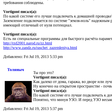
требования соблюдены.
Vortigont писал(а):
По какой системе его лучше подключать к домашней проводке
Заземление подключается по системе "земля-ноль" надежным 
имеющий отличный от нуля потенциал.
Vortigont писал(а):
Есть ли специальные программы для быстрого расчёта параме
http://rzd2001.narod.ru/zz.html
http://www.zandz.ru/raschet_zazemleniya.html
Добавлено: Fri Jul 19, 2013 5:33 pm
Толяныч
Ты про это?
Vortigont писал(а):
Как далеко от дома, гаража, во дворе или лу
Ну конечно на открытом пространстве - почв
Vortigont писал(а):
По какой системе его лучше подключать к д
Понятно, что минуя УЗО. И перед УЗО весьма
Добавлено: Fri Jul 19, 2013 5:37 pm