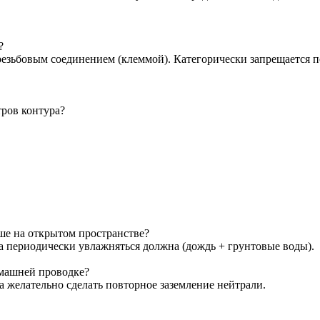
?
резьбовым соединением (клеммой). Категорически запрещается 
тров контура?
чше на открытом пространстве?
а периодически увлажняться должна (дождь + грунтовые воды).
омашней проводке?
 желательно сделать повторное заземление нейтрали.