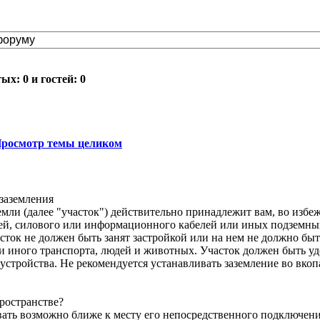
х: 0 и гостей: 0
росмотр темы целиком
 заземления
емли (далее "участок") действительно принадлежит вам, во изб
й, силового или информационного кабелей или иных подземных
асток не должен быть занят застройкой или на нем не должно бы
 иного транспорта, людей и животных. Участок должен быть у
тройства. Не рекомендуется устанавливать заземление во вкоп
пространстве?
вать возможно ближе к месту его непосредственного подключен