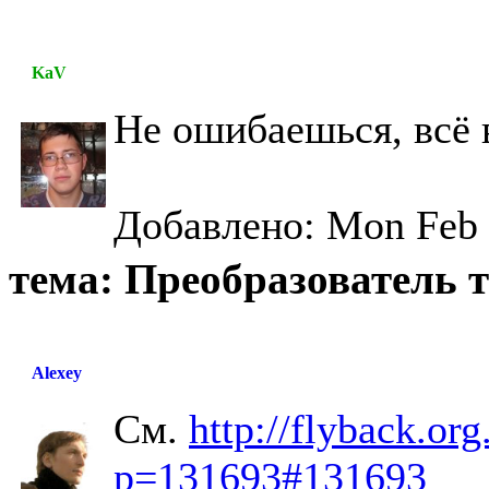
KaV
Не ошибаешься, всё 
Добавлено: Mon Feb 
тема: Преобразователь 
Alexey
См.
http://flyback.or
p=131693#131693