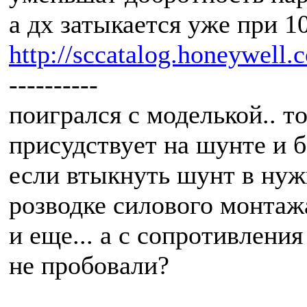
а дх затыкается уже при 1
http://sccatalog.honeywell.
----------
поигрался с моделькой.. то
присудствует на шунте и б
если втыкнуть шунт в нуж
розводке силового монтажа
и еще... а с сопротивлени
не пробовали?