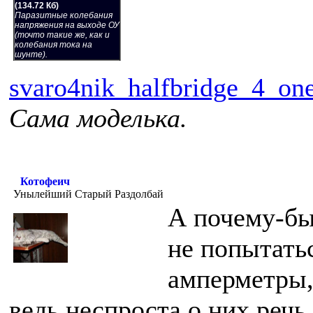
(134.72 Кб)
Паразитные колебания
напряжения на выходе ОУ
(точто такие же, как и
колебания тока на
шунте).
svaro4nik_halfbridge_4_one_
Сама моделька.
Котофеич
Унылейший Старый Раздолбай
А почему-бы
не попытать
амперметры,
ведь неспроста о них речь 