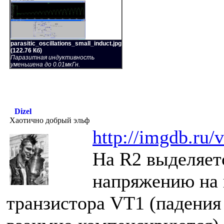
parasitic_oscillations_small_induct.jpg
(122.76 Кб)
Паразитная индуктивность
уменьшена до 0.01мкГн.
Dizel
Хаотично добрый эльф
http://imgdb.ru
На R2 выделяет
напряжению на 
транзистора VT1 (падени