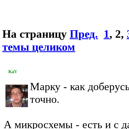
На страницу
Пред.
1
,
2
,
темы целиком
KaV
Марку - как доберус
точно.
А микросхемы - есть и с 