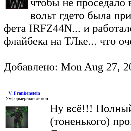
чтобы не проседало в
вольт гдето была при
фета IRFZ44N... и работал
флайбека на ТЛке... что о
Добавлено: Mon Aug 27, 2
V. Frankenstein
Умформерный демон
Ну всё!!! Полны
(тоненького) про