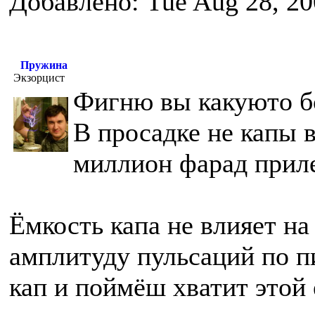
Добавлено: Tue Aug 28, 20
Пружина
Экзорцист
Фигню вы какуюто бо
В просадке не капы 
миллион фарад приле
Ёмкость капа не влияет на 
амплитуду пульсаций по 
кап и поймёш хватит этой 