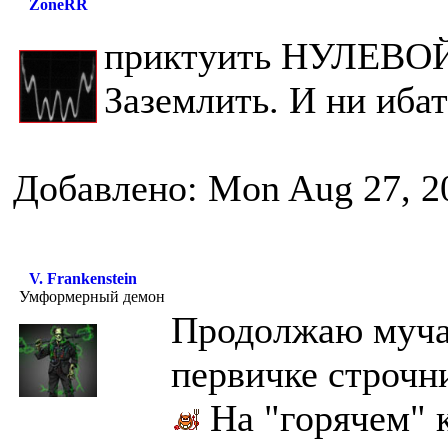
ZoneRR
приктуить НУЛЕВОЙ 
Заземлить. И ни иба
Добавлено: Mon Aug 27, 2
V. Frankenstein
Умформерный демон
Продолжаю мучат
первичке строчник
На "горячем" к