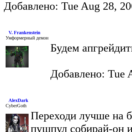
Добавлено: Tue Aug 28, 20
V. Frankenstein
Умформерный демон
Будем апгрейдитьс
Добавлено: Tue 
AlexDark
CyberGoth
Переходи лучше на б
пушпул собирай-он и