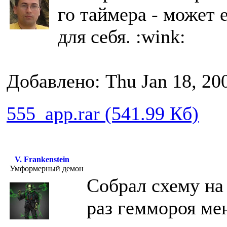
го таймера - может 
для себя. :wink:
Добавлено: Thu Jan 18, 20
555_app.rar (541.99 Кб)
V. Frankenstein
Умформерный демон
Собрал схему на 
раз геммороя ме