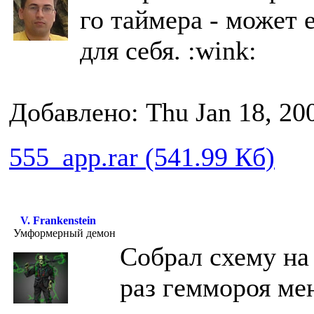
го таймера - может 
для себя. :wink:
Добавлено: Thu Jan 18, 20
555_app.rar (541.99 Кб)
V. Frankenstein
Умформерный демон
Собрал схему на 
раз геммороя ме