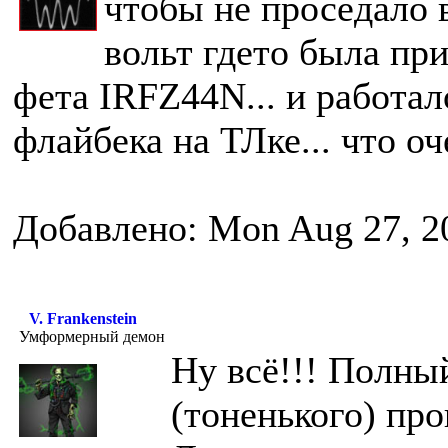
чтобы не проседало в
вольт гдето была при
фета IRFZ44N... и работал
флайбека на ТЛке... что о
Добавлено: Mon Aug 27, 2
V. Frankenstein
Умформерный демон
Ну всё!!! Полны
(тоненького) про