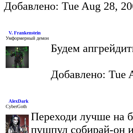
Добавлено: Tue Aug 28, 20
V. Frankenstein
Умформерный демон
Будем апгрейдитьс
Добавлено: Tue 
AlexDark
CyberGoth
Переходи лучше на б
пушпул собирай-он и