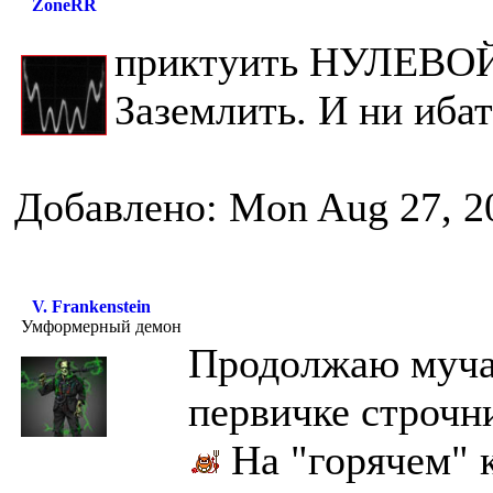
ZoneRR
приктуить НУЛЕВОЙ 
Заземлить. И ни иба
Добавлено: Mon Aug 27, 2
V. Frankenstein
Умформерный демон
Продолжаю мучат
первичке строчник
На "горячем" к