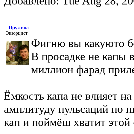
Добавлено: Tue Aug 28, 20
Пружина
Экзорцист
Фигню вы какуюто бо
В просадке не капы 
миллион фарад приле
Ёмкость капа не влияет на 
амплитуду пульсаций по 
кап и поймёш хватит этой 