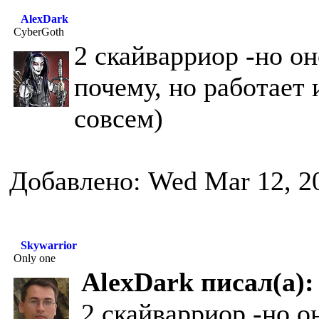
AlexDark
CyberGoth
2 скайварриор -но он
почему, но работает 
совсем)
Добавлено: Wed Mar 12, 2
Skywarrior
Only one
AlexDark писал(а):
2 скайварриор -но о