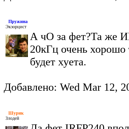
Пружина
Экзорцист
А чО за фет?Та же И
20кГц очень хорошо т
будет хуета.
Добавлено: Wed Mar 12, 2
Шурик
Злодей
Да фет IRFP240 впол