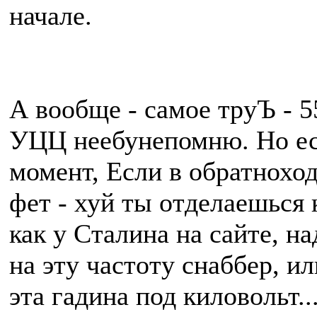
начале.
А вообще - самое труЪ - 
УЦЦ неебунепомню. Но ес
момент, Если в обратнохо
фет - хуй ты отделаешься 
как у Сталина на сайте, 
на эту частоту снаббер, и
эта гадина под киловольт...