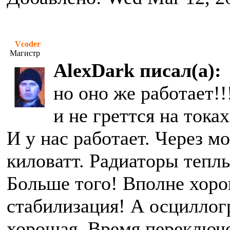
Vcoder
Магистр
AlexDark писал(а):
но оно же работает!!
и не греттся на тока
И у нас работает. Через м
киловатт. Радиаторы тепл
Больше того! Вполне хор
стабилизация! А осциллог
хорошая. Время переключе