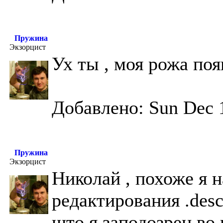
Пружина
Экзорцист
Ух ты , моя рожа по
Добавлено: Sun Dec 
Пружина
Экзорцист
Николай , похоже я 
редактирования .des
што я заподозрен во 