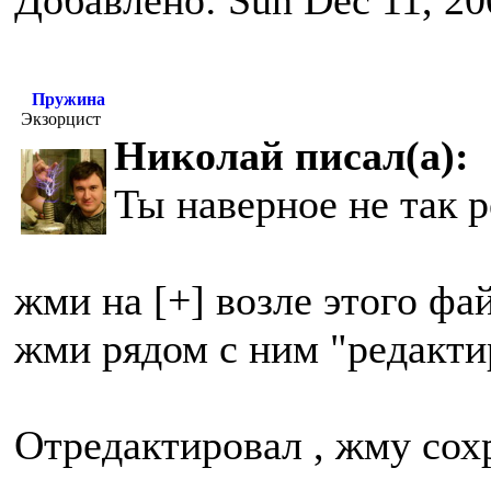
Добавлено: Sun Dec 11, 20
Пружина
Экзорцист
Николай писал(а):
Ты наверное не так 
жми на [+] возле этого фа
жми рядом с ним "редакти
Отредактировал , жму сох