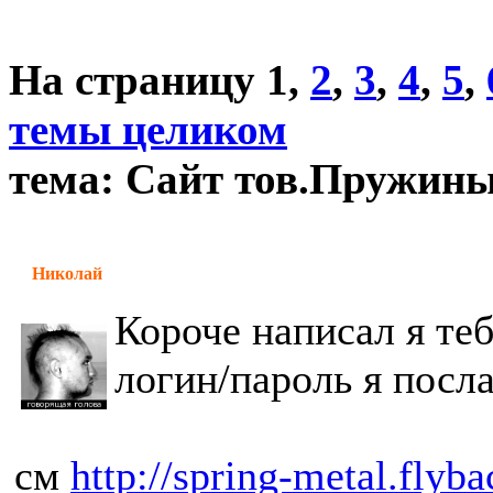
На страницу
1
,
2
,
3
,
4
,
5
,
темы целиком
тема: Сайт тов.Пружин
Николай
Короче написал я те
логин/пароль я посла
см
http://spring-metal.flyba