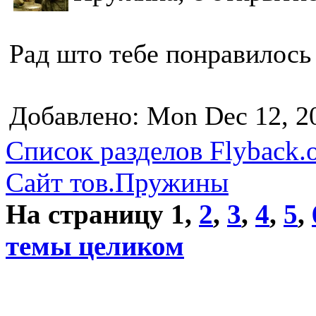
Рад што тебе понравилось
Добавлено: Mon Dec 12, 2
Список разделов Flyback.o
Сайт тов.Пружины
На страницу
1
,
2
,
3
,
4
,
5
,
темы целиком