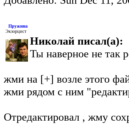
Добавлено: Sun Dec 11, 20
Пружина
Экзорцист
Николай писал(а):
Ты наверное не так 
жми на [+] возле этого фа
жми рядом с ним "редакти
Отредактировал , жму сох