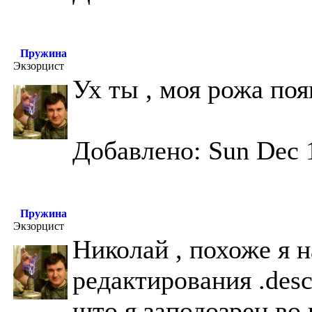
Пружина
Экзорцист
Ух ты , моя рожа по
Добавлено: Sun Dec 
Пружина
Экзорцист
Николай , похоже я 
редактирования .des
што я заподозрен во 