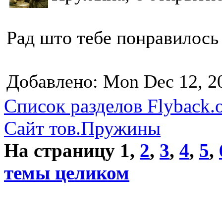
Рад што тебе понравилось
Добавлено: Mon Dec 12, 2
Список разделов Flyback.o
Сайт тов.Пружины
На страницу
1
,
2
,
3
,
4
,
5
,
темы целиком