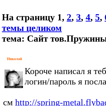
На страницу
1
,
2
,
3
,
4
,
5
,
темы целиком
тема: Сайт тов.Пружин
Николай
Короче написал я те
логин/пароль я посла
см
http://spring-metal.flyba