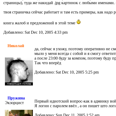
страницы), туда же накидай .jpg картинок с любыми именами.
твоя страничка сейчас работает и там есть примеры, как надо 
книга жалоб и предложений в этой теме
Добавлено: Sat Dec 10, 2005 4:33 pm
Николай
да, сейчас я ухожу, поэтому оперативно не с
мыло у меня всегда с собой и я смогу ответи
а после 23:00 буду за компом, поэтому буду 
Так что вперёд
Добавлено: Sat Dec 10, 2005 5:25 pm
Пружина
Первый идиотский вопрос-как в админку во
Экзорцист
Я логин с паролем ввёл , а он пишет што лог
Добавлено: Sun Dec 11, 2005 1:52 am