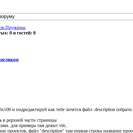
тов.Пружины
х: 0 и гостей: 0
 целиком
0x100 и подредактируй как тебе хочется файл .description (обрати
ть в рерхней части страницы
тами. для примера там дежит vttc.
ие проектов, файл "description" там первая строка название прое