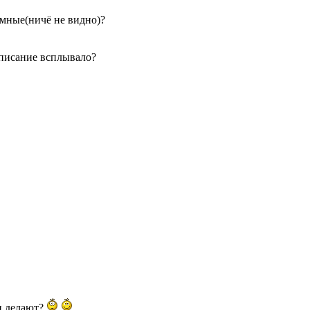
ёмные(ничё не видно)?
описание всплывало?
тц делают?