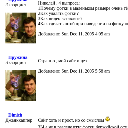
Николай , 4 выпроса:
Экзорцист
1Почему фотки в маленьком размере очень т
2Как удалять фотки?
3Как видео вставлять?
4Как сделать штоб при наведении на фотку 
Добавлено: Sun Dec 11, 2005 4:05 am
Пружина
Странно , мой сайт ищез...
Экзорцист
Добавлено: Sun Dec 11, 2005 5:58 am
Dimich
Джанккаппер
Сайт хоть и прост, но со смыслом
ЗЫ а че в разделе вттс фотки буржуйской сс