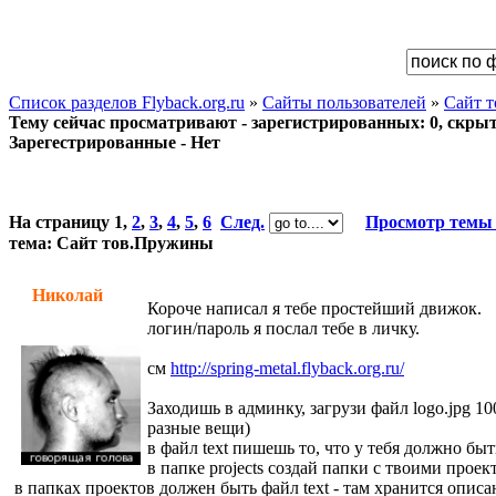
Список разделов Flyback.org.ru
»
Сайты пользователей
»
Сайт 
Тему сейчас просматривают - зарегистрированных: 0, скрыты
Зарегестрированные - Нет
На страницу
1
,
2
,
3
,
4
,
5
,
6
След.
Просмотр темы
тема: Сайт тов.Пружины
Николай
Короче написал я тебе простейший движок.
логин/пароль я послал тебе в личку.
см
http://spring-metal.flyback.org.ru/
Заходишь в админку, загрузи файл logo.jpg 10
разные вещи)
в файл text пишешь то, что у тебя должно бы
в папке projects создай папки с твоими проек
в папках проектов должен быть файл text - там хранится описан