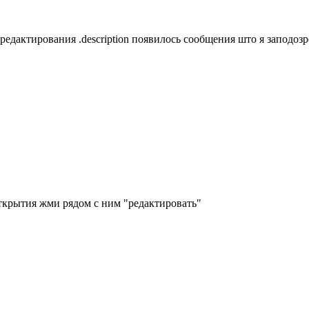
редактирования .description появилось сообщения што я заподозре
 открытия жми рядом с ним "редактировать"