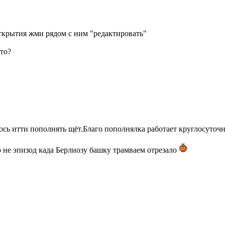
 открытия жми рядом с ним "редактировать"
што?
ось итти пополнять щёт.Благо пополнялка работает круглосуточно
о не эпизод када Берлиозу башку трамваем отрезало