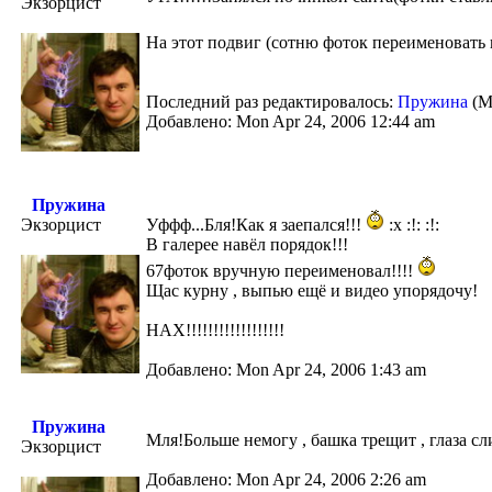
Экзорцист
На этот подвиг (сотню фоток переименовать 
Последний раз редактировалось:
Пружина
(Mo
Добавлено: Mon Apr 24, 2006 12:44 am
Пружина
Экзорцист
Уффф...Бля!Как я заепался!!!
:x :!: :!:
В галерее навёл порядок!!!
67фоток вручную переименовал!!!!
Щас курну , выпью ещё и видео упорядочу!
НАХ!!!!!!!!!!!!!!!!!!
Добавлено: Mon Apr 24, 2006 1:43 am
Пружина
Мля!Больше немогу , башка трещит , глаза сл
Экзорцист
Добавлено: Mon Apr 24, 2006 2:26 am