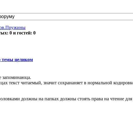
тов.Пружины
х: 0 и гостей: 0
 темы целиком
не запоминаюца.
ицах текст читаемый, значит сохрананяет в нормальной кодировк
головками должны на папках должны стоять права на чтение для 