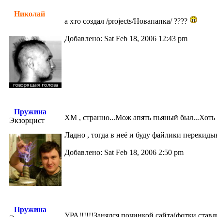
Николай
а хто создал /projects/Новапапка/ ????
Добавлено: Sat Feb 18, 2006 12:43 pm
Пружина
ХМ , странно...Мож апять пьяный был...Хоть 
Экзорцист
Ладно , тогда в неё и буду файлики перекиды
Добавлено: Sat Feb 18, 2006 2:50 pm
Пружина
УРА!!!!!!Занялся починкой сайта(фотки ставл