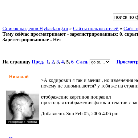
Список разделов Flyback.org.ru
»
Сайты пользователей
»
Сайт 
Тему сейчас просматривают - зарегистрированных: 0, скрыты
Зарегестрированные - Нет
На страницу
Пред.
1
,
2
,
3
,
4
,
5
,
6
След.
Просмотр
Николай
>А кодировки я так и менял , но изменения 
почему не запоминаются? у тебя же на стран
отображение картинок поправил
просто для отображения фоток и текстов с за
Добавлено: Sun Feb 05, 2006 4:06 pm