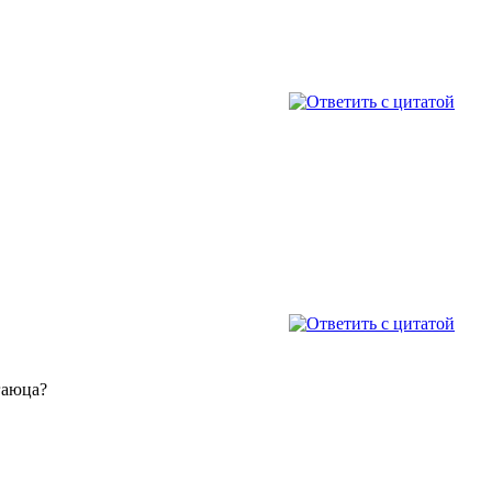
гаюца?