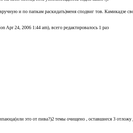
вручную и по папкам раскидать)меня сподвиг тов. Камикадзе св
n Apr 24, 2006 1:44 am), всего редактировалось 1 раз
ипаюца(или это от пива?)2 темы очищено , оставшиеся 3 отложу 