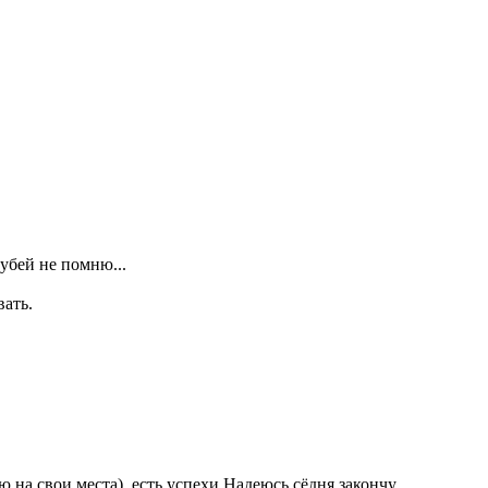
убей не помню...
вать.
ю на свои места), есть успехи.Надеюсь сёдня закончу.