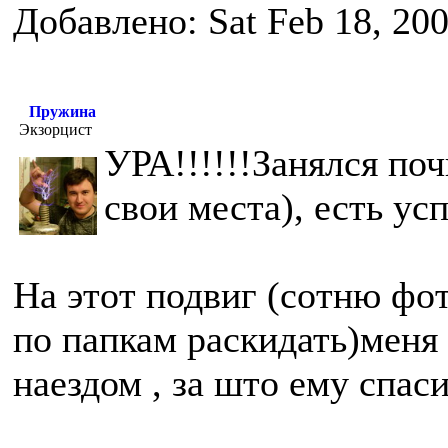
Добавлено: Sat Feb 18, 20
Пружина
Экзорцист
УРА!!!!!!Занялся по
свои места), есть ус
На этот подвиг (сотню фо
по папкам раскидать)меня
наездом , за што ему спас