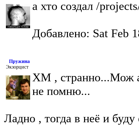
а хто создал /project
Добавлено: Sat Feb 1
Пружина
Экзорцист
ХМ , странно...Мож 
не помню...
Ладно , тогда в неё и буд