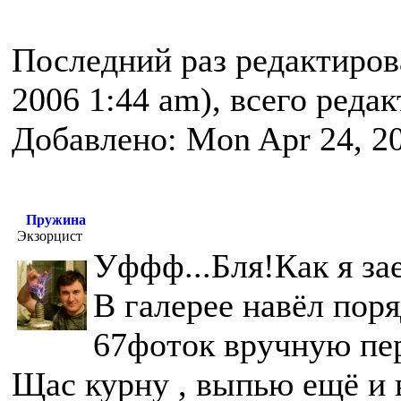
Последний раз редактиро
2006 1:44 am), всего реда
Добавлено: Mon Apr 24, 2
Пружина
Экзорцист
Уффф...Бля!Как я за
В галерее навёл поря
67фоток вручную пе
Щас курну , выпью ещё и 