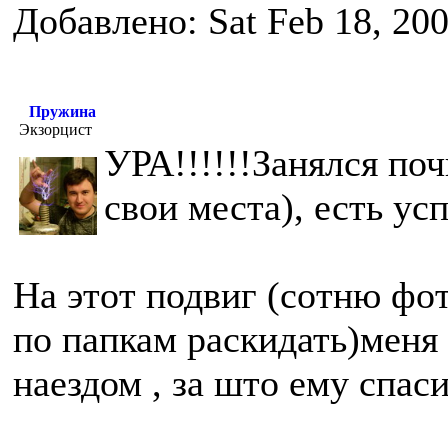
Добавлено: Sat Feb 18, 20
Пружина
Экзорцист
УРА!!!!!!Занялся по
свои места), есть ус
На этот подвиг (сотню фо
по папкам раскидать)меня
наездом , за што ему спас