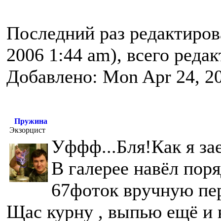
Последний раз редактиро
2006 1:44 am), всего реда
Добавлено: Mon Apr 24, 2
Пружина
Экзорцист
Уффф...Бля!Как я за
В галерее навёл поря
67фоток вручную пе
Щас курну , выпью ещё и 