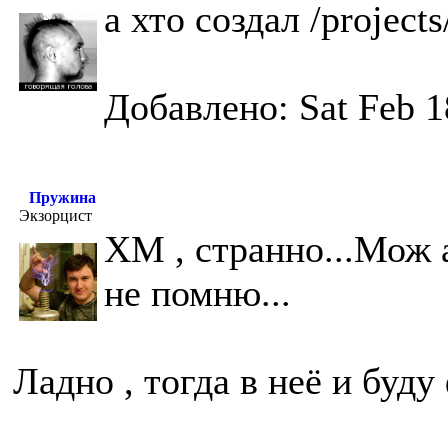
а хто создал /project
Добавлено: Sat Feb 1
Пружина
Экзорцист
ХМ , странно...Мож 
не помню...
Ладно , тогда в неё и буд