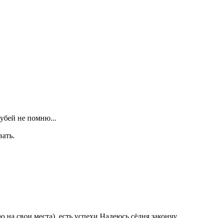
убей не помню...
вать.
ю на свои места), есть успехи.Надеюсь сёдня закончу.