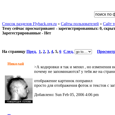
Список разделов Flyback.org.ru
»
Сайты пользователей
»
Сайт 
Тему сейчас просматривают - зарегистрированных: 0, скрыты
Зарегестрированные - Нет
На страницу
Пред.
1
,
2
,
3
,
4
,
5
,
6
След.
Просмотр
Николай
>А кодировки я так и менял , но изменения 
почему не запоминаются? у тебя же на стран
отображение картинок поправил
просто для отображения фоток и текстов с за
Добавлено: Sun Feb 05, 2006 4:06 pm