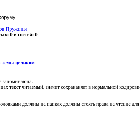
тов.Пружины
х: 0 и гостей: 0
 темы целиком
не запоминаюца.
ицах текст читаемый, значит сохрананяет в нормальной кодировк
головками должны на папках должны стоять права на чтение для 