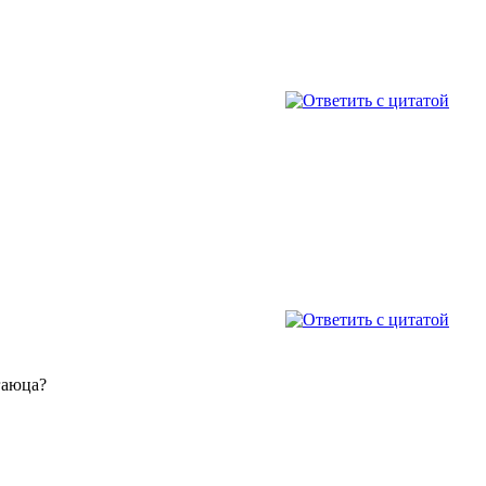
гаюца?