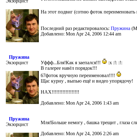
Экзорцист
На этот подвиг (сотню фоток переименовать 
Последний раз редактировалось:
Пружина
(Mo
Добавлено: Mon Apr 24, 2006 12:44 am
Пружина
Экзорцист
Уффф...Бля!Как я заепался!!!
:x :!: :!:
В галерее навёл порядок!!!
67фоток вручную переименовал!!!!
Щас курну , выпью ещё и видео упорядочу!
НАХ!!!!!!!!!!!!!!!!!!
Добавлено: Mon Apr 24, 2006 1:43 am
Пружина
Мля!Больше немогу , башка трещит , глаза сл
Экзорцист
Добавлено: Mon Apr 24, 2006 2:26 am