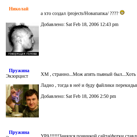
Николай
а хто создал /projects/Новапапка/ ????
Добавлено: Sat Feb 18, 2006 12:43 pm
Пружина
ХМ , странно...Мож апять пьяный был...Хоть 
Экзорцист
Ладно , тогда в неё и буду файлики перекиды
Добавлено: Sat Feb 18, 2006 2:50 pm
Пружина
УРА!!!!!!Занялся починкой сайта(фотки ставл