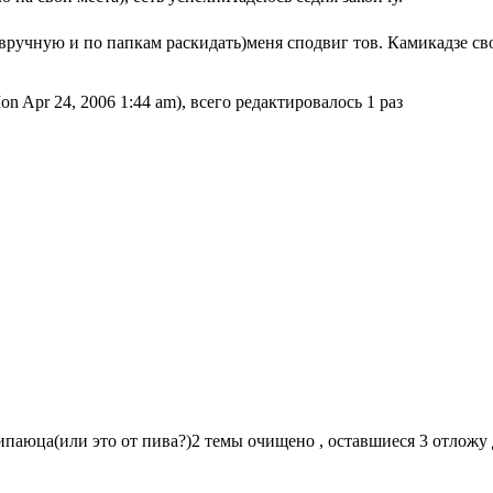
вручную и по папкам раскидать)меня сподвиг тов. Камикадзе св
n Apr 24, 2006 1:44 am), всего редактировалось 1 раз
ипаюца(или это от пива?)2 темы очищено , оставшиеся 3 отложу 